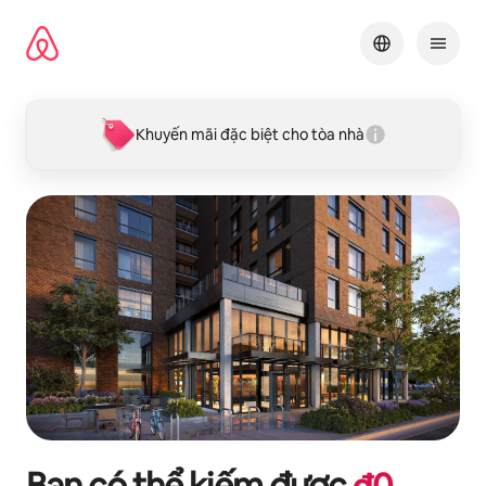
Chuyển
đến
nội
dung
Khuyến mãi đặc biệt cho tòa nhà
Bạn có thể kiếm được
₫
0