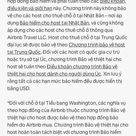
hợp đồng bảo hiểm và phải tuân theo các
điều khoản,
điều kiện và giới hạn
này.
Chương trình này không bảo
vệ cho các host cho thuê chỗ ở tại Nhật Bản – nơi áp
dụng
Bảo hiểm cho host tại Nhật Bản
, và cũng không
áp dụng cho các host cho thuê chỗ ở thông qua
Airbnb Travel LLC.
Host cho thuê chỗ ở tại Trung Quốc
đại lục sẽ được bảo vệ theo
Chương trình bảo vệ host
tại Trung Quốc
.
Đối với các host có quốc gia cư trú
hoặc trụ sở tại Úc, chương trình Bảo vệ thiệt hại cho
host sẽ tuân theo
Điều khoản chương trình Bảo vệ
thiệt hại cho host dành cho người dùng Úc
. Xin lưu ý
rằng tất cả các hạn mức bảo hiểm đều được hiển thị
bằng USD.
*Đối với chỗ ở tại Tiểu bang Washington, các nghĩa vụ
theo hợp đồng của Airbnb thuộc chương trình Bảo vệ
thiệt hại cho host được bảo vệ theo hợp đồng bảo
hiểm do Airbnb mua. Chương trình Bảo vệ thiệt hại cho
host hoàn toàn tách biệt với chương trình Bảo hiểm