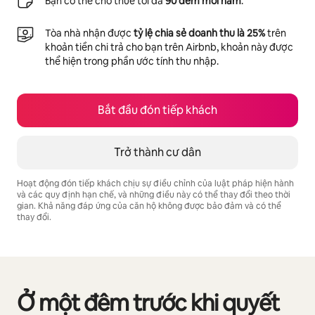
Bạn có thể cho thuê tối đa
90 đêm mỗi năm
.
Tòa nhà nhận được
tỷ lệ chia sẻ doanh thu là 25%
trên
khoản tiền chi trả cho bạn trên Airbnb, khoản này được
thể hiện trong phần ước tính thu nhập.
Bắt đầu đón tiếp khách
Trở thành cư dân
Hoạt động đón tiếp khách chịu sự điều chỉnh của luật pháp hiện hành
và các quy định hạn chế, và những điều này có thể thay đổi theo thời
gian. Khả năng đáp ứng của căn hộ không được bảo đảm và có thể
thay đổi.
Tiềm năng thu nhập của bạn là ₫30218573 mỗi tháng
Ở một đêm trước khi quyết
Đang hiển thị 0/0 mục