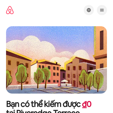
Chuyển
đến
nội
dung
Bạn có thể kiếm được
₫
0