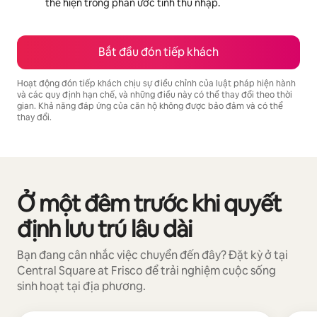
thể hiện trong phần ước tính thu nhập.
Bắt đầu đón tiếp khách
Hoạt động đón tiếp khách chịu sự điều chỉnh của luật pháp hiện hành
và các quy định hạn chế, và những điều này có thể thay đổi theo thời
gian. Khả năng đáp ứng của căn hộ không được bảo đảm và có thể
thay đổi.
Tiềm năng thu nhập của bạn là ₫17222074 mỗi tháng
Ở một đêm trước khi quyết
Đang hiển thị 0/0 mục
định lưu trú lâu dài
Bạn đang cân nhắc việc chuyển đến đây? Đặt kỳ ở tại
Central Square at Frisco để trải nghiệm cuộc sống
sinh hoạt tại địa phương.