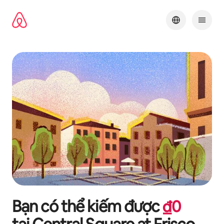
Chuyển
đến
nội
dung
Bạn có thể kiếm được
₫
0