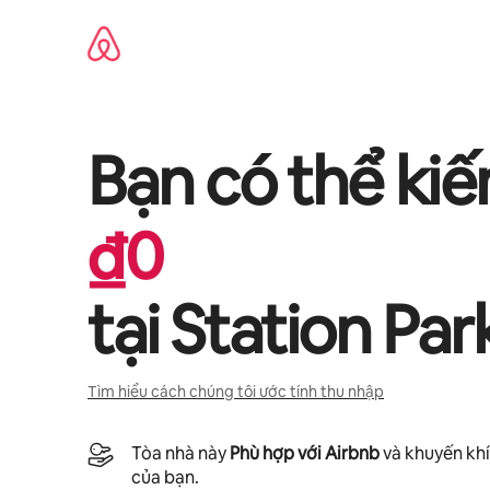
Chuyển
đến
nội
dung
Bạn có thể ki
₫
0
tại
Station Pa
Tìm hiểu cách chúng tôi ước tính thu nhập
Tòa nhà này
Phù hợp với Airbnb
và khuyến khí
của bạn.