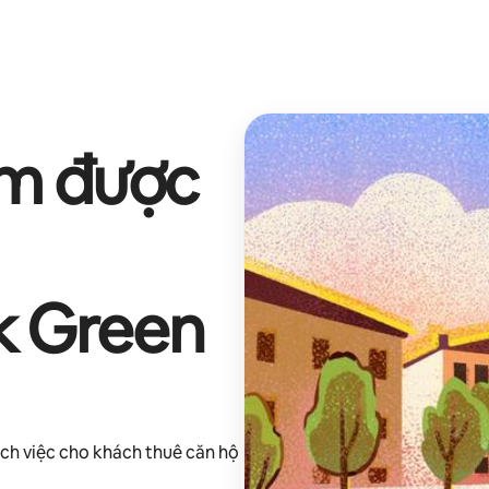
ếm được
rk Green
ch việc cho khách thuê căn hộ