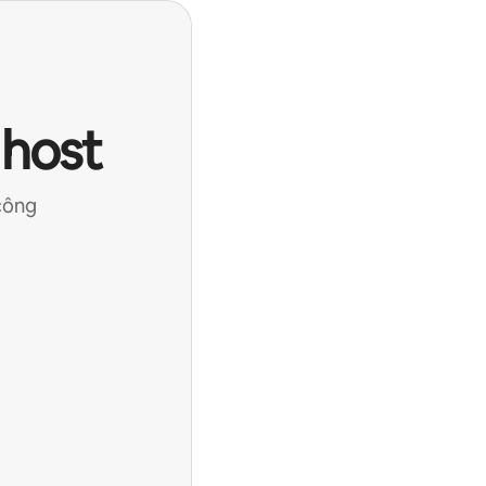
 host
công