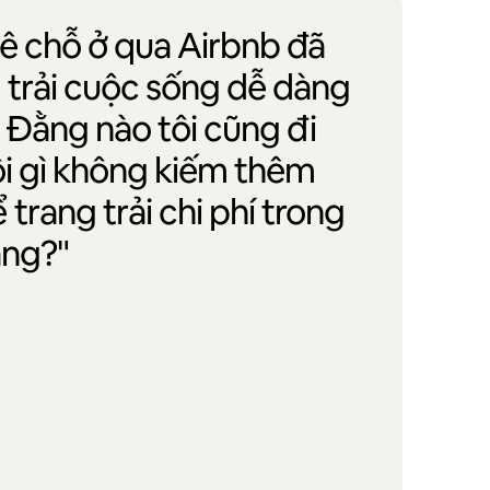
uê chỗ ở qua Airbnb đã
g trải cuộc sống dễ dàng
. Đằng nào tôi cũng đi
ội gì không kiếm thêm
trang trải chi phí trong
ắng?"