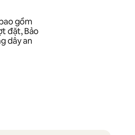
y bao gồm
ợt đặt, Bảo
ờng dây an
.