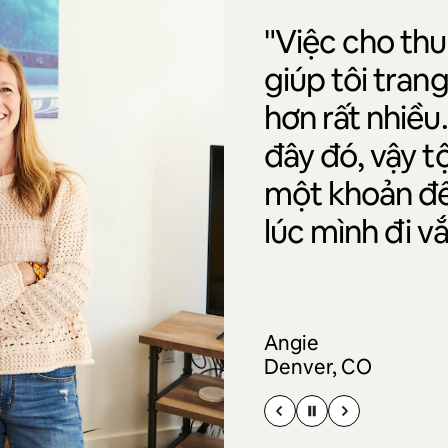
"Việc cho th
giúp tôi tran
hơn rất nhiều
đây đó, vậy t
một khoản để 
lúc mình đi v
Angie
Denver, CO