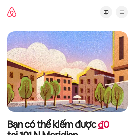
Chuyển
đến
nội
dung
Bạn có thể kiếm được
₫
0