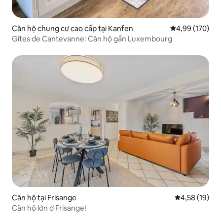
Căn hộ chung cư cao cấp tại Kanfen
Xếp hạng trung
4,99 (170)
Gîtes de Cantevanne: Căn hộ gần Luxembourg
Căn hộ tại Frisange
Xếp hạng trun
4,58 (19)
Căn hộ lớn ở Frisange!