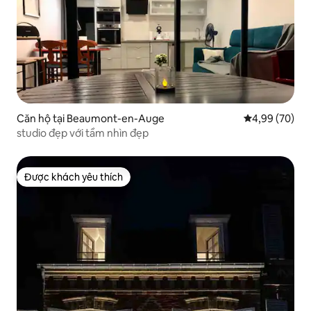
Căn hộ tại Beaumont-en-Auge
Xếp hạng trun
4,99 (70)
studio đẹp với tầm nhìn đẹp
Được khách yêu thích
Được khách yêu thích