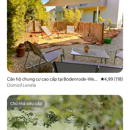
Căn hộ chung cư cao cấp tại Bodenrode-West
Xếp hạng trung
4,99 (118)
hausen
Domizil Lenela
Chủ nhà siêu cấp
Chủ nhà siêu cấp