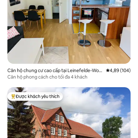
Căn hộ chung cư cao cấp tại Leinefelde-Wor
Xếp hạng trung
4,89 (104)
bis
Căn hộ phong cách cho tối đa 4 khách
Được khách yêu thích
Được khách yêu thích nhất