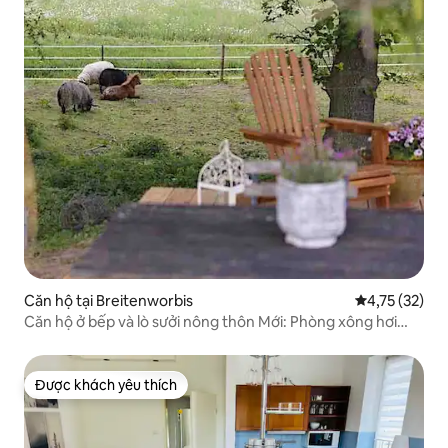
Căn hộ tại Breitenworbis
Xếp hạng trun
4,75 (32)
Căn hộ ở bếp và lò sưởi nông thôn Mới: Phòng xông hơi
ngoài trời
Được khách yêu thích
Được khách yêu thích