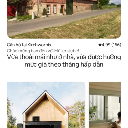
Căn hộ tại Kirchworbis
Xếp hạng trung
4,99 (166)
Chào mừng bạn đến với Müllerstube!
Vừa thoải mái như ở nhà, vừa được hưởng
mức giá theo tháng hấp dẫn