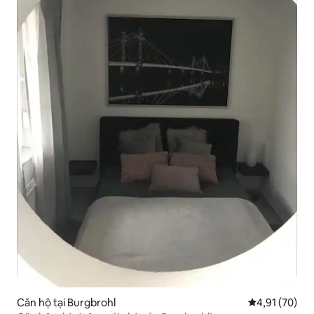
Căn hộ tại Burgbrohl
Xếp hạng trun
4,91 (70)