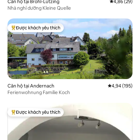
Căn hộ tại Brohl-Lützing
Xếp hạng trun
4,86 (29)
Nhà nghỉ dưỡng Kleine Quelle
Được khách yêu thích
Được khách yêu thích nhất
Căn hộ tại Andernach
Xếp hạng trung
4,94 (195)
Ferienwohnung Familie Koch
Được khách yêu thích
Được khách yêu thích nhất