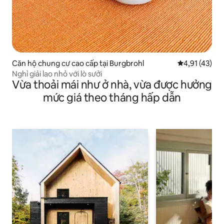
Căn hộ chung cư cao cấp tại Burgbrohl
Xếp hạng trun
4,91 (43)
Nghỉ giải lao nhỏ với lò sưởi
Vừa thoải mái như ở nhà, vừa được hưởng
mức giá theo tháng hấp dẫn