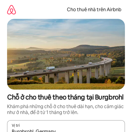
Chuyển
đến
Cho thuê nhà trên Airbnb
nội
dung
Chỗ ở cho thuê theo tháng tại Burgbrohl
Khám phá những chỗ ở cho thuê dài hạn, cho cảm giác
như ở nhà, để ở từ 1 tháng trở lên.
Vị trí
Khi có kết quả, hãy điều hướng bằng phím mũi tên lên và xuốn