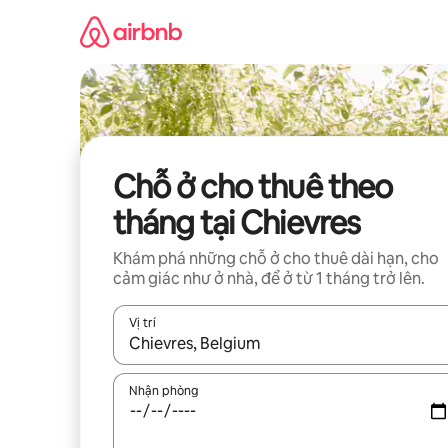
Chuyển
đến
nội
dung
Chỗ ở cho thuê theo
tháng tại Chievres
Khám phá những chỗ ở cho thuê dài hạn, cho
cảm giác như ở nhà, để ở từ 1 tháng trở lên.
Vị trí
Khi có kết quả, hãy điều hướng bằng phím mũi t
Nhận phòng