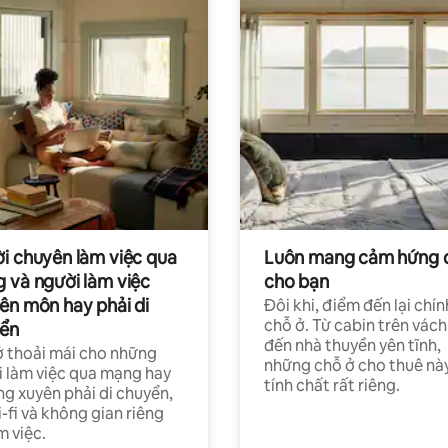
i chuyên làm việc qua
Luôn mang cảm hứng 
 và người làm việc
cho bạn
ên môn hay phải di
Đôi khi, điểm đến lại chín
chỗ ở. Từ cabin trên vách
ển
đến nhà thuyền yên tĩnh,
 thoải mái cho những
những chỗ ở cho thuê nà
 làm việc qua mạng hay
tính chất rất riêng.
g xuyên phải di chuyển,
-fi và không gian riêng
m việc.