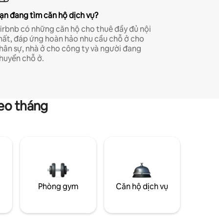
ạn đang tìm căn hộ dịch vụ?
irbnb có những căn hộ cho thuê đầy đủ nội
hất, đáp ứng hoàn hảo nhu cầu chỗ ở cho
hân sự, nhà ở cho công ty và người đang
huyển chỗ ở.
heo tháng
g
Phòng gym
Căn hộ dịch vụ