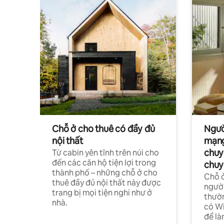
Chỗ ở cho thuê có đầy đủ
Ngườ
nội thất
mạng
chuy
Từ cabin yên tĩnh trên núi cho
đến các căn hộ tiện lợi trong
chuy
thành phố – những chỗ ở cho
Chỗ ở
thuê đầy đủ nội thất này được
người
trang bị mọi tiện nghi như ở
thườn
nhà.
có Wi
để là