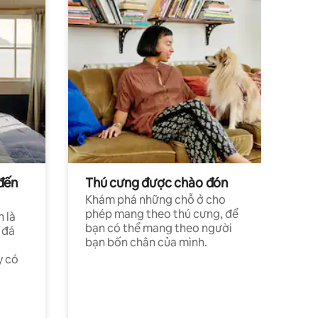
đến
Thú cưng được chào đón
Khám phá những chỗ ở cho
phép mang theo thú cưng, để
h là
bạn có thể mang theo người
 đá
bạn bốn chân của mình.
y có