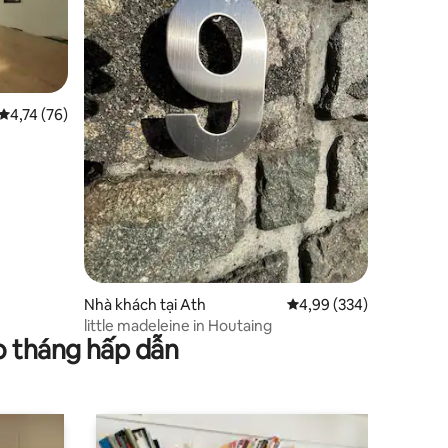
Xếp hạng trung bình 4,74/5, 76 đánh giá
4,74 (76)
Nhà khách tại Ath
Xếp hạng trung bình 4,
4,99 (334)
little madeleine in Houtaing
o tháng hấp dẫn