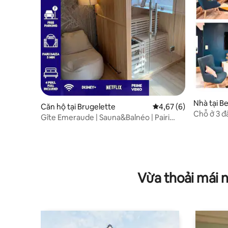
Nhà tại Be
Căn hộ tại Brugelette
Xếp hạng trung bình 4
4,67 (6)
Chỗ ở 3 đ
Gîte Emeraude | Sauna&Balnéo | Pairi
15km).
Daiza 8 phút
Vừa thoải mái 