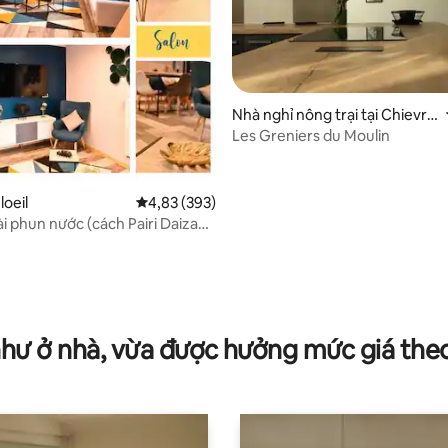
Nhà nghỉ nông trại tại Chievre
s
Les Greniers du Moulin
loeil
Xếp hạng trung bình 4,83/5, 393 đánh giá
4,83 (393)
,67/5, 6 đánh giá
ài phun nước (cách Pairi Daiza
như ở nhà, vừa được hưởng mức giá the