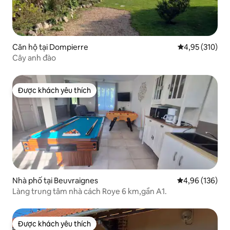
Căn hộ tại Dompierre
Xếp hạng trung
4,95 (310)
Cây anh đào
Được khách yêu thích
Được khách yêu thích
Nhà phố tại Beuvraignes
Xếp hạng trung
4,96 (136)
Làng trung tâm nhà cách Roye 6 km,gần A1.
Được khách yêu thích
Được khách yêu thích