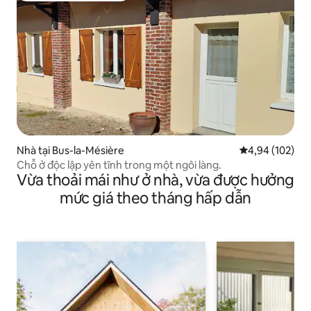
Nhà tại Bus-la-Mésière
Xếp hạng trung
4,94 (102)
Chỗ ở độc lập yên tĩnh trong một ngôi làng.
Vừa thoải mái như ở nhà, vừa được hưởng
mức giá theo tháng hấp dẫn