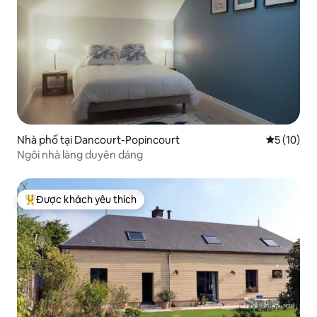
Nhà phố tại Dancourt-Popincourt
Xếp hạng t
5 (10)
Ngôi nhà làng duyên dáng
Được khách yêu thích
Được khách yêu thích nhất