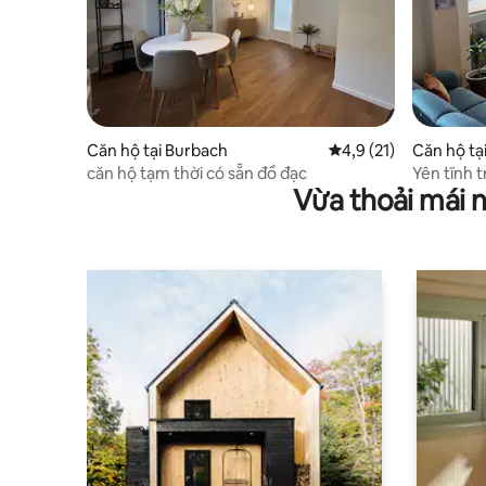
Căn hộ tại Burbach
Xếp hạng trung bình 4
4,9 (21)
Căn hộ tạ
căn hộ tạm thời có sẵn đồ đạc
Yên tĩnh 
Vừa thoải mái 