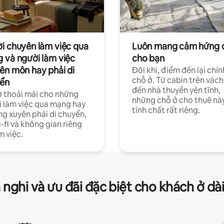
i chuyên làm việc qua
Luôn mang cảm hứng 
 và người làm việc
cho bạn
ên môn hay phải di
Đôi khi, điểm đến lại chín
chỗ ở. Từ cabin trên vách
ển
đến nhà thuyền yên tĩnh,
 thoải mái cho những
những chỗ ở cho thuê nà
 làm việc qua mạng hay
tính chất rất riêng.
g xuyên phải di chuyển,
-fi và không gian riêng
m việc.
 nghi và ưu đãi đặc biệt cho khách ở dà