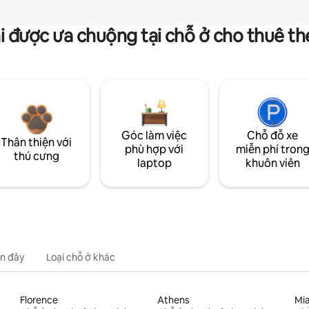
i được ưa chuộng tại chỗ ở cho thuê t
Góc làm việc
Chỗ đỗ xe
Thân thiện với
phù hợp với
miễn phí tron
thú cưng
laptop
khuôn viên
n đây
Loại chỗ ở khác
Florence
Athens
Mi