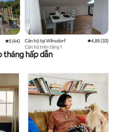
Căn hộ tại Wilnsdorf
Xếp hạng trung bình 4
4,85 (33)
Xếp hạng trung bình 5/5, 44 đánh giá
5 (44)
Căn hộ trên tầng 1
o tháng hấp dẫn