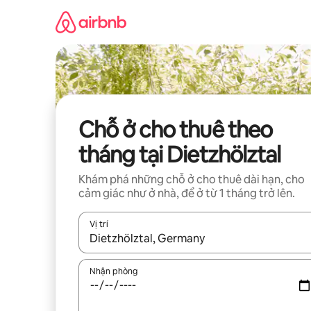
Chuyển
đến
nội
dung
Chỗ ở cho thuê theo
tháng tại Dietzhölztal
Khám phá những chỗ ở cho thuê dài hạn, cho
cảm giác như ở nhà, để ở từ 1 tháng trở lên.
Vị trí
Khi có kết quả, hãy điều hướng bằng phím mũi t
Nhận phòng