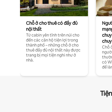
Chỗ ở cho thuê có đầy đủ
Ngườ
nội thất
mạng
chuy
Từ cabin yên tĩnh trên núi cho
đến các căn hộ tiện lợi trong
chuy
thành phố – những chỗ ở cho
Chỗ ở
thuê đầy đủ nội thất này được
người
trang bị mọi tiện nghi như ở
thườn
nhà.
có Wi
để là
Tiện