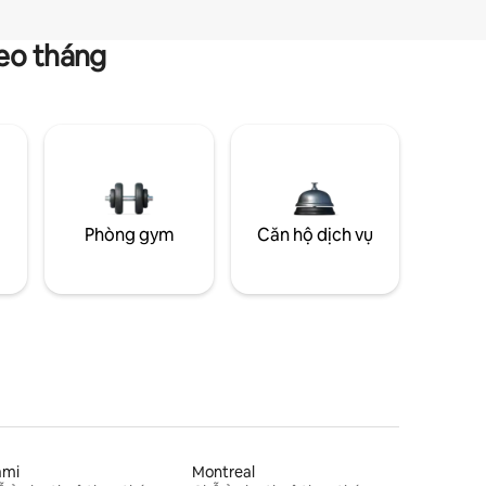
heo tháng
g
Phòng gym
Căn hộ dịch vụ
ami
Montreal