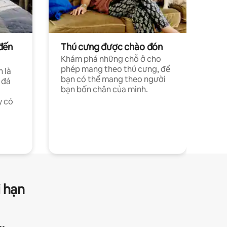
đến
Thú cưng được chào đón
Khám phá những chỗ ở cho
phép mang theo thú cưng, để
h là
bạn có thể mang theo người
 đá
bạn bốn chân của mình.
y có
i hạn