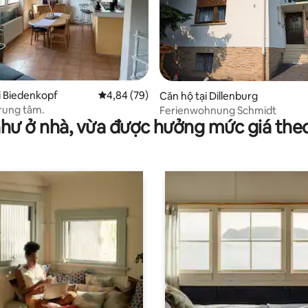
,9/5, 21 đánh giá
i Biedenkopf
Xếp hạng trung bình 4,84/5, 79 đánh giá
4,84 (79)
Căn hộ tại Dillenburg
trung tâm.
Ferienwohnung Schmidt
như ở nhà, vừa được hưởng mức giá the