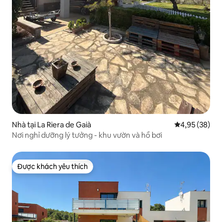
Nhà tại La Riera de Gaià
Xếp hạng trun
4,95 (38)
Nơi nghỉ dưỡng lý tưởng - khu vườn và hồ bơi
Được khách yêu thích
Được khách yêu thích