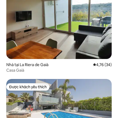
Nhà tại La Riera de Gaià
Xếp hạng trun
4,76 (34)
Casa Gaià
Được khách yêu thích
Được khách yêu thích