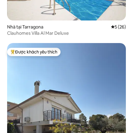
Nhà tại Tarragona
Xếp hạng t
5 (26)
Clauhomes Villa Al Mar Deluxe
Được khách yêu thích
Được khách yêu thích nhất