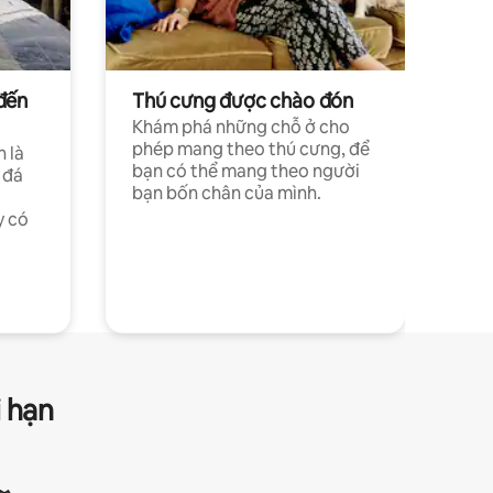
đến
Thú cưng được chào đón
Khám phá những chỗ ở cho
phép mang theo thú cưng, để
h là
bạn có thể mang theo người
 đá
bạn bốn chân của mình.
y có
i hạn