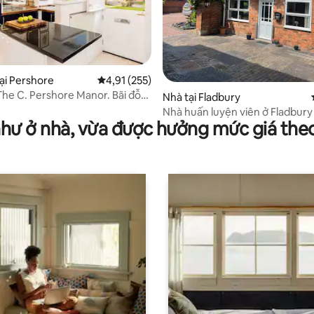
ại Pershore
Xếp hạng trung bình 4,91/5, 255 đánh giá
4,91 (255)
e C. Pershore Manor. Bãi đỗ
4/5, 213 đánh giá
Nhà tại Fladbury
hí!
Nhà huấn luyện viên ở Fladbury
như ở nhà, vừa được hưởng mức giá the