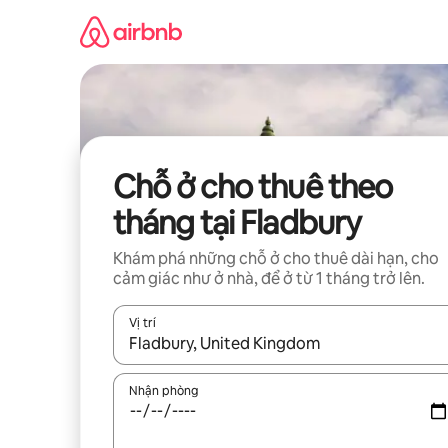
Chuyển
đến
nội
dung
Chỗ ở cho thuê theo
tháng tại Fladbury
Khám phá những chỗ ở cho thuê dài hạn, cho
cảm giác như ở nhà, để ở từ 1 tháng trở lên.
Vị trí
Khi có kết quả, hãy điều hướng bằng phím mũi t
Nhận phòng