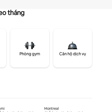
heo tháng
g
Phòng gym
Căn hộ dịch vụ
ami
Montreal