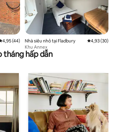
Xếp hạng trung bình 4,95/5, 44 đánh giá
4,95 (44)
Nhà siêu nhỏ tại Fladbury
Xếp hạng trung bình 4
4,93 (30)
Khu Annex
o tháng hấp dẫn