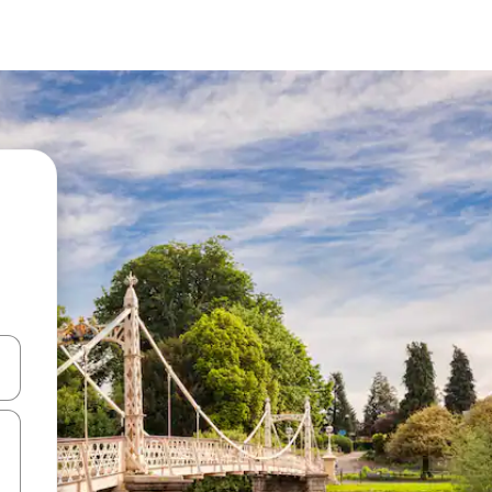
ên lên và xuống hoặc khám phá bằng các thao tác chạm hoặc vuốt.