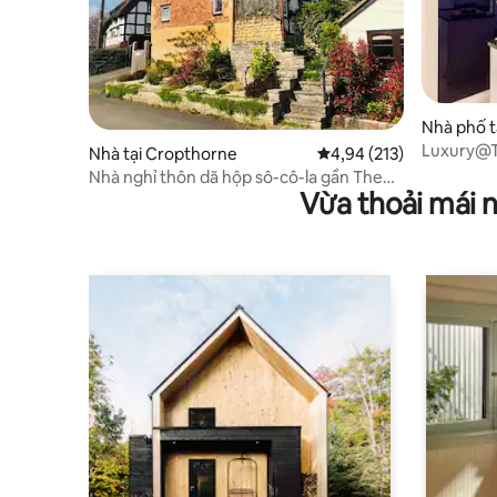
Nhà phố t
Luxury@Th
Nhà tại Cropthorne
Xếp hạng trung bình 4,9
4,94 (213)
xe miễn p
Nhà nghỉ thôn dã hộp sô-cô-la gần The
Vừa thoải mái 
Cotswolds