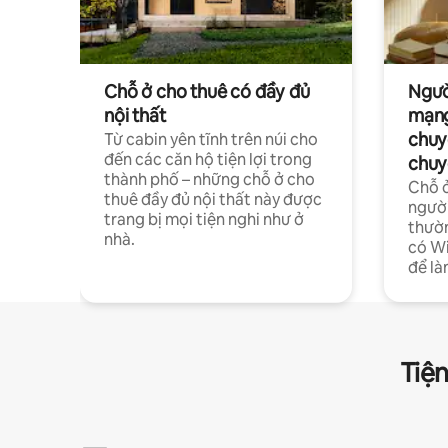
Chỗ ở cho thuê có đầy đủ
Ngườ
nội thất
mạng
chuy
Từ cabin yên tĩnh trên núi cho
đến các căn hộ tiện lợi trong
chuy
thành phố – những chỗ ở cho
Chỗ ở
thuê đầy đủ nội thất này được
người
trang bị mọi tiện nghi như ở
thườn
nhà.
có Wi
để là
Tiện