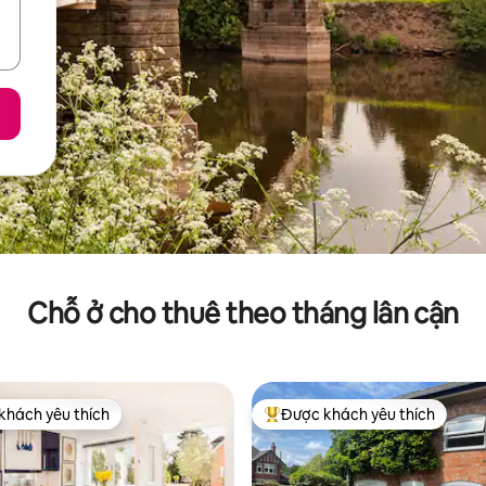
Chỗ ở cho thuê theo tháng lân cận
khách yêu thích
Được khách yêu thích
ch yêu thích nhất
Được khách yêu thích nhất