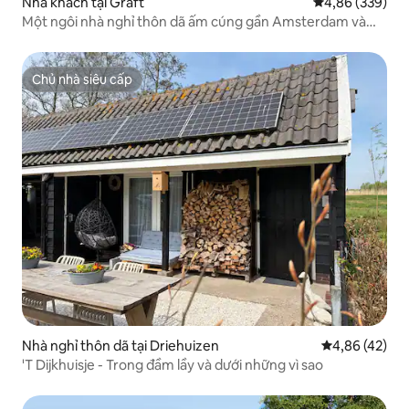
Nhà khách tại Graft
Xếp hạng trung
4,86 (339)
Một ngôi nhà nghỉ thôn dã ấm cúng gần Amsterdam và
Alkmaar
Chủ nhà siêu cấp
Chủ nhà siêu cấp
Nhà nghỉ thôn dã tại Driehuizen
Xếp hạng trun
4,86 (42)
'T Dijkhuisje - Trong đầm lầy và dưới những vì sao