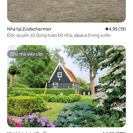
Nhà tại Zuidschermer
Xếp hạng trun
4,95 (19)
Độc quyền sử dụng toàn bộ nhà, alpaca trong vườn
Chủ nhà siêu cấp
Chủ nhà siêu cấp