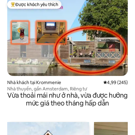
Được khách yêu thích
Được khách yêu thích nhất
Nhà khách tại Krommenie
Xếp hạng trung
4,99 (245)
Nhà thuyền, gần Amsterdam, Riêng tư
Vừa thoải mái như ở nhà, vừa được hưởng
mức giá theo tháng hấp dẫn