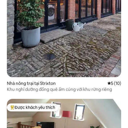
Nhà nông trại tại Strixton
Xếp hạng t
5 (10)
Khu nghỉ dưỡng đồng quê ấm cúng với khu rừng riêng
Được khách yêu thích
Được khách yêu thích nhất