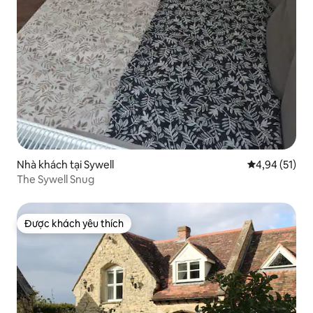
Nhà khách tại Sywell
Xếp hạng trun
4,94 (51)
The Sywell Snug
Được khách yêu thích
Được khách yêu thích