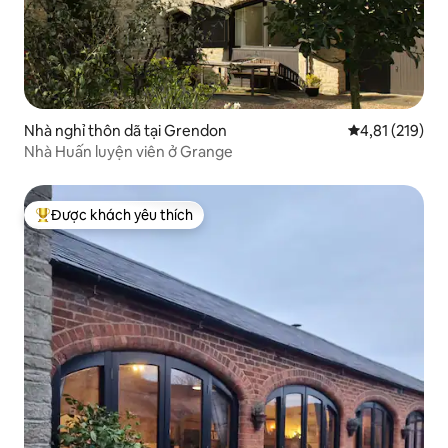
Nhà nghỉ thôn dã tại Grendon
Xếp hạng trung
4,81 (219)
Nhà Huấn luyện viên ở Grange
Được khách yêu thích
Được khách yêu thích nhất