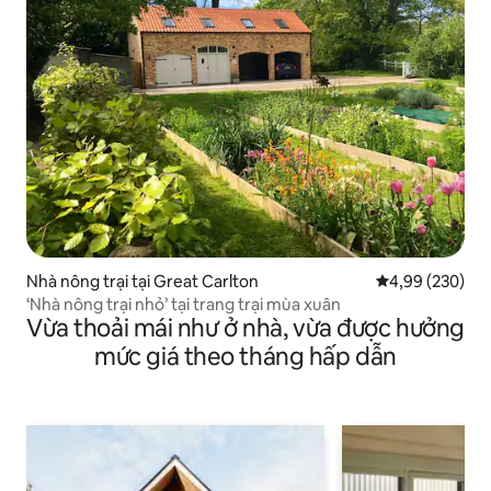
Nhà nông trại tại Great Carlton
Xếp hạng trung
4,99 (230)
‘Nhà nông trại nhỏ’ tại trang trại mùa xuân
Vừa thoải mái như ở nhà, vừa được hưởng
mức giá theo tháng hấp dẫn