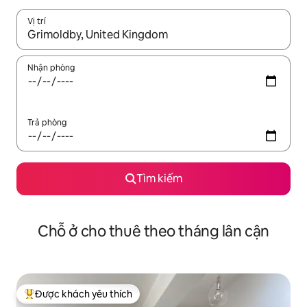
Vị trí
Khi có kết quả, hãy điều hướng bằng phím mũi tên lên và xuốn
Nhận phòng
Trả phòng
Tìm kiếm
Chỗ ở cho thuê theo tháng lân cận
Được khách yêu thích
Được khách yêu thích nhất