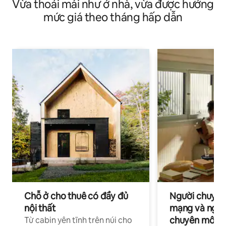
Vừa thoải mái như ở nhà, vừa được hưởng
mạc.
mức giá theo tháng hấp dẫn
Chỗ ở cho thuê có đầy đủ
Người chuyên
nội thất
mạng và ngườ
chuyên môn ha
Từ cabin yên tĩnh trên núi cho