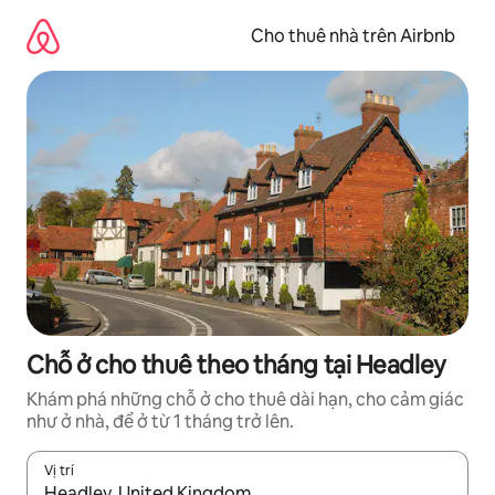
Chuyển
đến
Cho thuê nhà trên Airbnb
nội
dung
Chỗ ở cho thuê theo tháng tại Headley
Khám phá những chỗ ở cho thuê dài hạn, cho cảm giác
như ở nhà, để ở từ 1 tháng trở lên.
Vị trí
Khi có kết quả, hãy điều hướng bằng phím mũi tên lên và xuốn