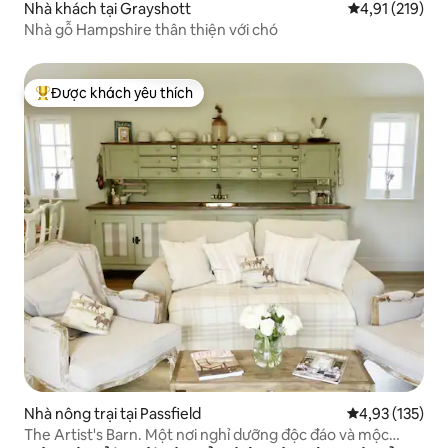
Nhà khách tại Grayshott
Xếp hạng trung
4,91 (219)
Nhà gỗ Hampshire thân thiện với chó
Được khách yêu thích
Được khách yêu thích nhất
Nhà nông trại tại Passfield
Xếp hạng trung
4,93 (135)
The Artist's Barn. Một nơi nghỉ dưỡng độc đáo và mộc