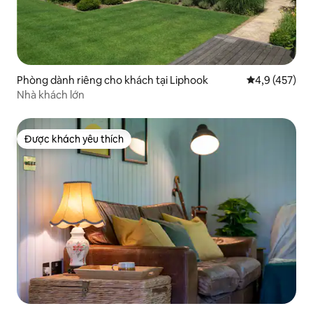
Phòng dành riêng cho khách tại Liphook
Xếp hạng trun
4,9 (457)
Nhà khách lớn
Được khách yêu thích
Được khách yêu thích