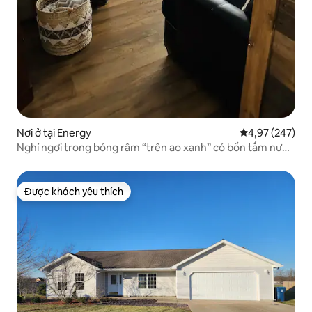
Nơi ở tại Energy
Xếp hạng trung
4,97 (247)
Nghỉ ngơi trong bóng râm “trên ao xanh” có bồn tắm nước
nóng
Được khách yêu thích
Được khách yêu thích