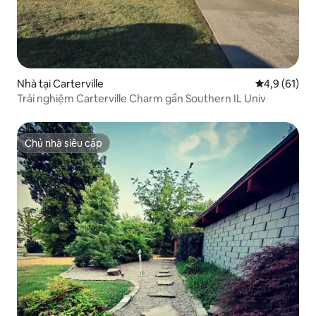
Nhà tại Carterville
Xếp hạng tru
4,9 (61)
Trải nghiệm Carterville Charm gần Southern IL Univ
Chủ nhà siêu cấp
Chủ nhà siêu cấp