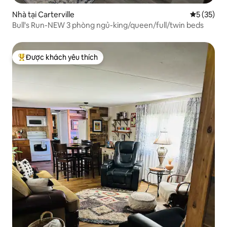
Nhà tại Carterville
Xếp hạng t
5 (35)
Bull's Run-NEW 3 phòng ngủ-king/queen/full/twin beds
Được khách yêu thích
Được khách yêu thích nhất