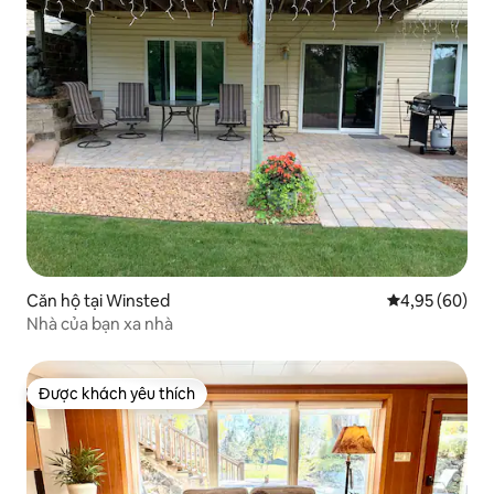
Căn hộ tại Winsted
Xếp hạng trun
4,95 (60)
Nhà của bạn xa nhà
Được khách yêu thích
Được khách yêu thích