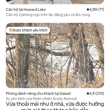
Căn hộ tại Howard Lake
Xếp hạng trun
4,99 (77)
Căn hộ 2 phòng ngủ trên lầu đáng yêu và ấm cúng
Được khách yêu thích
Được khách yêu thích nhất
Phòng dành riêng cho khách tại Dassel
Xếp hạng trun
4,9 (270)
Sự yên bình của thiên nhiên Rustic Retreat
Vừa thoải mái như ở nhà, vừa được hưởng