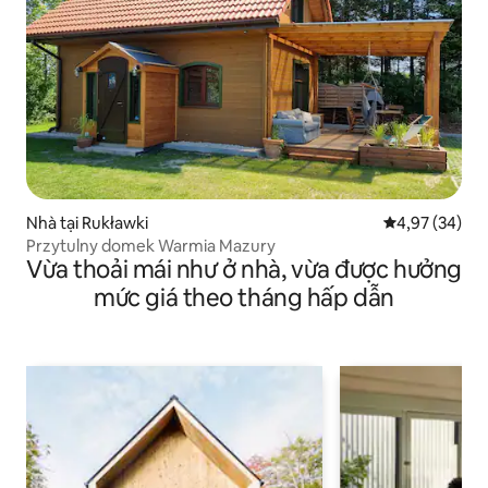
Nhà tại Rukławki
Xếp hạng trun
4,97 (34)
Przytulny domek Warmia Mazury
Vừa thoải mái như ở nhà, vừa được hưởng
mức giá theo tháng hấp dẫn