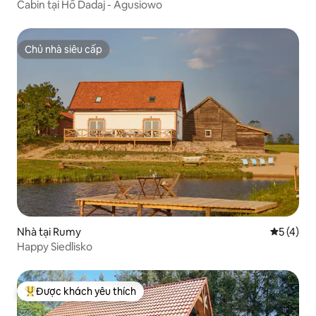
Cabin tại Hồ Dadaj - Agusiowo
Chủ nhà siêu cấp
Chủ nhà siêu cấp
Nhà tại Rumy
Xếp hạng 
5 (4)
Happy Siedlisko
Được khách yêu thích
Được khách yêu thích nhất