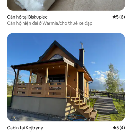
Căn hộ tại Biskupiec
Xếp hạng 
5 (6)
Căn hộ hiện đại ở Warmia/cho thuê xe đạp
Cabin tại Kojtryny
Xếp hạng 
5 (4)