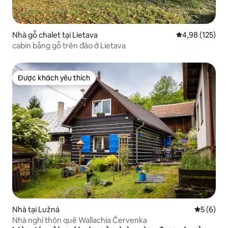
Nhà gỗ chalet tại Lietava
Xếp hạng trung
4,98 (125)
cabin bằng gỗ trên đảo ở Lietava
Được khách yêu thích
Được khách yêu thích
Nhà tại Lužná
Xếp hạng 
5 (6)
Nhà nghỉ thôn quê Wallachia Červenka