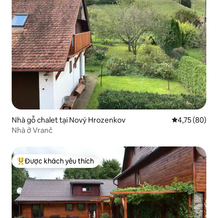
Nhà gỗ chalet tại Nový Hrozenkov
Xếp hạng trun
4,75 (80)
Nhà ở Vranč
Được khách yêu thích
Được khách yêu thích nhất