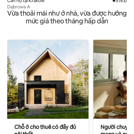
Căn hộ tại Kraków
Xếp hạng t
5 (43)
Dąbrowa A
Vừa thoải mái như ở nhà, vừa được hưởng
mức giá theo tháng hấp dẫn
Chỗ ở cho thuê có đầy đủ
Người chuyên