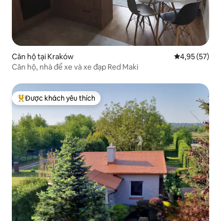
Căn hộ tại Kraków
Xếp hạng trun
4,95 (57)
Căn hộ, nhà để xe và xe đạp Red Maki
Được khách yêu thích
Được khách yêu thích nhất