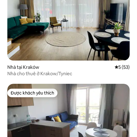
Nhà tại Kraków
Xếp hạng t
5 (53)
Nhà cho thuê ở Krakow/Tyniec
Được khách yêu thích
Được khách yêu thích