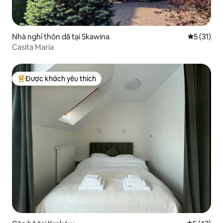
Nhà nghỉ thôn dã tại Skawina
Xếp hạng t
5 (31)
Casita María
Được khách yêu thích
Được khách yêu thích nhất