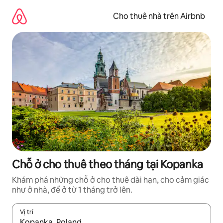
Chuyển
đến
Cho thuê nhà trên Airbnb
nội
dung
Chỗ ở cho thuê theo tháng tại Kopanka
Khám phá những chỗ ở cho thuê dài hạn, cho cảm giác
như ở nhà, để ở từ 1 tháng trở lên.
Vị trí
Khi có kết quả, hãy điều hướng bằng phím mũi tên lên và xuốn