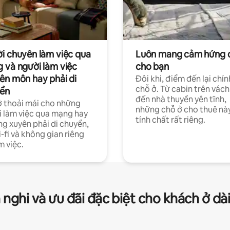
i chuyên làm việc qua
Luôn mang cảm hứng 
 và người làm việc
cho bạn
ên môn hay phải di
Đôi khi, điểm đến lại chín
chỗ ở. Từ cabin trên vách
ển
đến nhà thuyền yên tĩnh,
 thoải mái cho những
những chỗ ở cho thuê nà
 làm việc qua mạng hay
tính chất rất riêng.
g xuyên phải di chuyển,
-fi và không gian riêng
m việc.
 nghi và ưu đãi đặc biệt cho khách ở dà