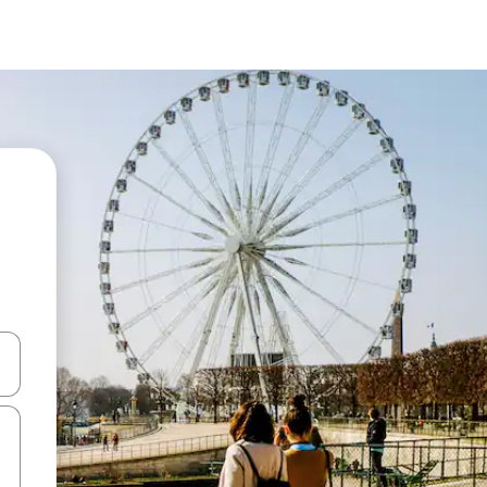
ên lên và xuống hoặc khám phá bằng các thao tác chạm hoặc vuốt.