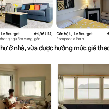
i Le Bourget
Xếp hạng trung bình 4,96/5, 114 đánh giá
4,96 (114)
Căn hộ tại Le Bourget
X
95/5, 22 đánh giá
phòng ngủ ấm cúng, gần
Escapade à Paris
 + bãi đậu xe, ga 5 phút
như ở nhà, vừa được hưởng mức giá the