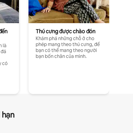
đến
Thú cưng được chào đón
Khám phá những chỗ ở cho
phép mang theo thú cưng, để
h là
bạn có thể mang theo người
 đá
bạn bốn chân của mình.
y có
i hạn