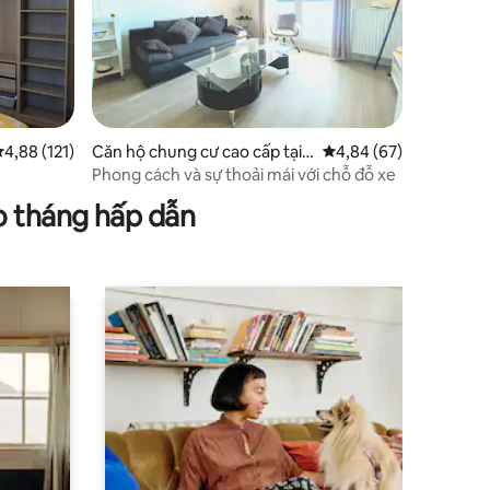
ếp hạng trung bình 4,88/5, 121 đánh giá
4,88 (121)
Căn hộ chung cư cao cấp tại L
Xếp hạng trung bình 4
4,84 (67)
e Bourget
Phong cách và sự thoải mái với chỗ đỗ xe
o tháng hấp dẫn