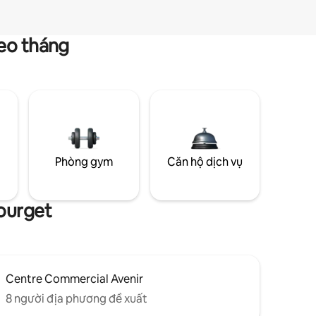
heo tháng
g
Phòng gym
Căn hộ dịch vụ
ourget
Centre Commercial Avenir
8 người địa phương đề xuất