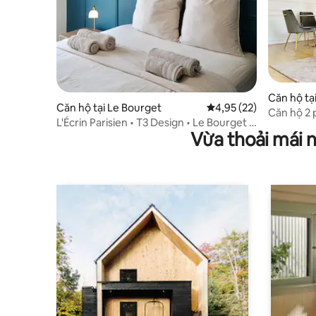
Căn hộ tạ
Căn hộ tại Le Bourget
Xếp hạng trung bình 4,
4,95 (22)
Căn hộ 2 
L'Écrin Parisien • T3 Design • Le Bourget •
Paris&CDG
Vừa thoải mái 
CDG