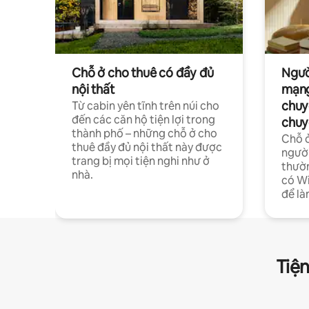
Chỗ ở cho thuê có đầy đủ
Ngườ
nội thất
mạng
chuy
Từ cabin yên tĩnh trên núi cho
đến các căn hộ tiện lợi trong
chuy
thành phố – những chỗ ở cho
Chỗ ở
thuê đầy đủ nội thất này được
người
trang bị mọi tiện nghi như ở
thườn
nhà.
có Wi
để là
Tiện