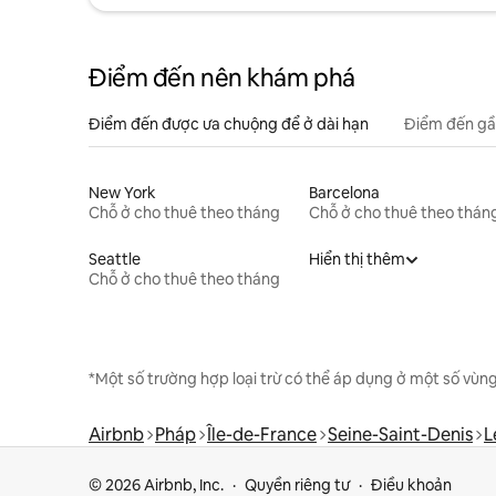
Điểm đến nên khám phá
Điểm đến được ưa chuộng để ở dài hạn
Điểm đến gầ
New York
Barcelona
Chỗ ở cho thuê theo tháng
Chỗ ở cho thuê theo thán
Seattle
Hiển thị thêm
Chỗ ở cho thuê theo tháng
*Một số trường hợp loại trừ có thể áp dụng ở một số vùng
Airbnb
Pháp
Île-de-France
Seine-Saint-Denis
L
© 2026 Airbnb, Inc.
Quyền riêng tư
Điều khoản