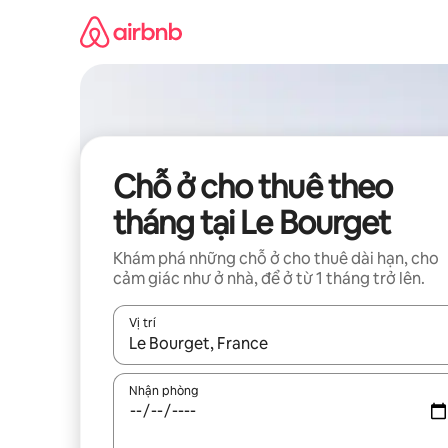
Chuyển
đến
nội
dung
Chỗ ở cho thuê theo
tháng tại Le Bourget
Khám phá những chỗ ở cho thuê dài hạn, cho
cảm giác như ở nhà, để ở từ 1 tháng trở lên.
Vị trí
Khi có kết quả, hãy điều hướng bằng phím mũi t
Nhận phòng