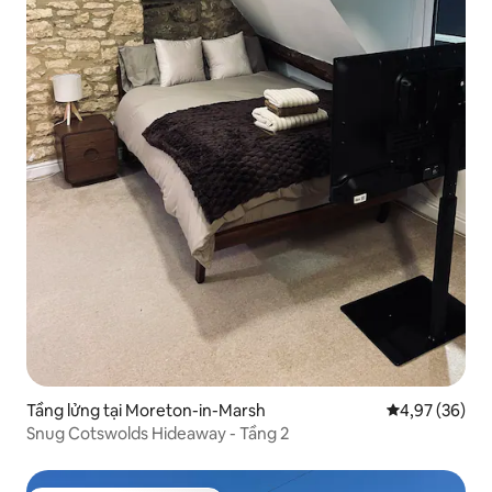
Tầng lửng tại Moreton-in-Marsh
Xếp hạng trun
4,97 (36)
Snug Cotswolds Hideaway - Tầng 2