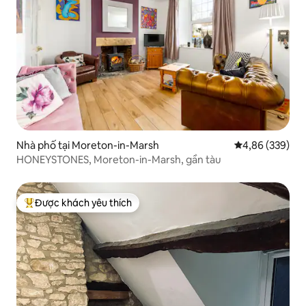
Nhà phố tại Moreton-in-Marsh
Xếp hạng trung
4,86 (339)
HONEYSTONES, Moreton-in-Marsh, gần tàu
Được khách yêu thích
Được khách yêu thích nhất