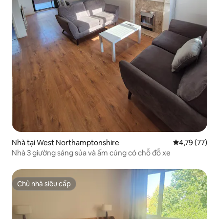
Nhà tại West Northamptonshire
Xếp hạng trun
4,79 (77)
Nhà 3 giường sáng sủa và ấm cúng có chỗ đỗ xe
Chủ nhà siêu cấp
Chủ nhà siêu cấp