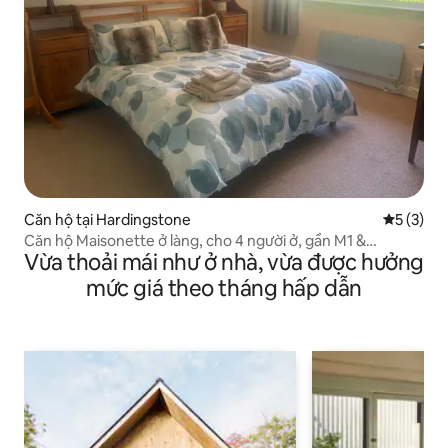
Căn hộ tại Hardingstone
Xếp hạng 
5 (3)
Căn hộ Maisonette ở làng, cho 4 người ở, gần M1 &
Vừa thoải mái như ở nhà, vừa được hưởng
Northampton
mức giá theo tháng hấp dẫn