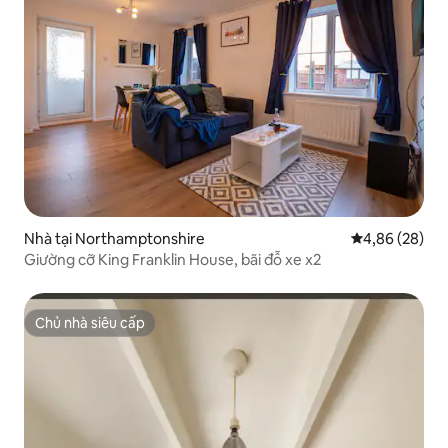
Nhà tại Northamptonshire
Xếp hạng trun
4,86 (28)
Giường cỡ King Franklin House, bãi đỗ xe x2
Chủ nhà siêu cấp
Chủ nhà siêu cấp