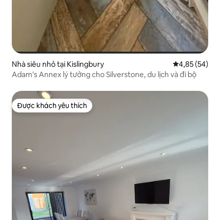
Nhà siêu nhỏ tại Kislingbury
Xếp hạng trun
4,85 (54)
Adam's Annex lý tưởng cho Silverstone, du lịch và đi bộ
Được khách yêu thích
Được khách yêu thích