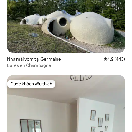
Nhà mái vòm tại Germaine
Xếp hạng trun
4,9 (443)
Bulles en Champagne
Được khách yêu thích
Được khách yêu thích