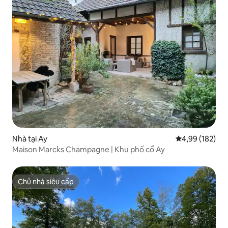
Nhà tại Ay
Xếp hạng trung
4,99 (182)
Maison Marcks Champagne | Khu phố cổ Ay
Chủ nhà siêu cấp
Chủ nhà siêu cấp