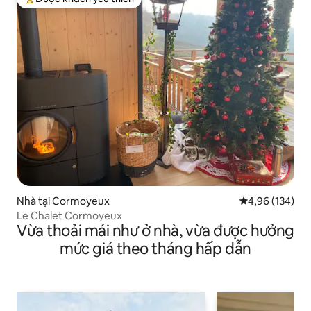
Được khách yêu thích nhất
Nhà tại Cormoyeux
Xếp hạng trung
4,96 (134)
Le Chalet Cormoyeux
Vừa thoải mái như ở nhà, vừa được hưởng
mức giá theo tháng hấp dẫn