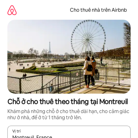
Chuyển
đến
Cho thuê nhà trên Airbnb
nội
dung
Chỗ ở cho thuê theo tháng tại Montreuil
Khám phá những chỗ ở cho thuê dài hạn, cho cảm giác
như ở nhà, để ở từ 1 tháng trở lên.
Vị trí
Khi có kết quả, hãy điều hướng bằng phím mũi tên lên và xuốn