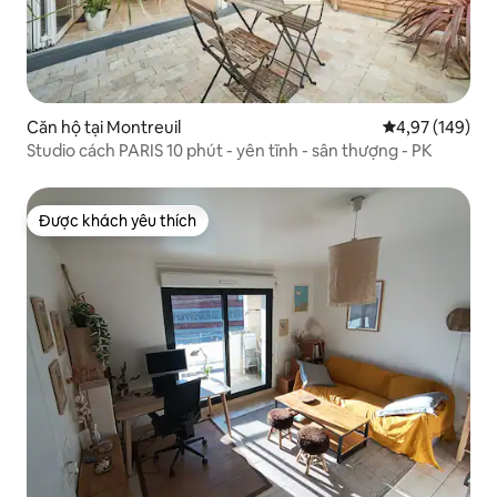
Căn hộ tại Montreuil
Xếp hạng trung
4,97 (149)
Studio cách PARIS 10 phút - yên tĩnh - sân thượng - PK
Được khách yêu thích
Được khách yêu thích