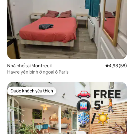
Nhà phố tại Montreuil
Xếp hạng trun
4,93 (58)
Havre yên bình ở ngoại ô Paris
Được khách yêu thích
Được khách yêu thích