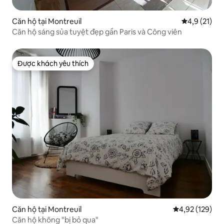
Căn hộ tại Montreuil
Xếp hạng tru
4,9 (21)
Căn hộ sáng sủa tuyệt đẹp gần Paris và Công viên
Được khách yêu thích
Được khách yêu thích
Căn hộ tại Montreuil
Xếp hạng trung
4,92 (129)
Căn hộ không "bị bỏ qua"