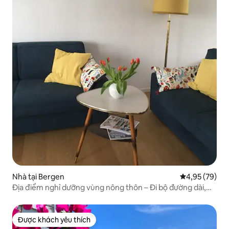
Nhà tại Bergen
Xếp hạng trun
4,95 (79)
Địa điểm nghỉ dưỡng vùng nông thôn – Đi bộ đường dài,
thư giãn và hòa mình vào thiên nhiên
Được khách yêu thích
Được khách yêu thích