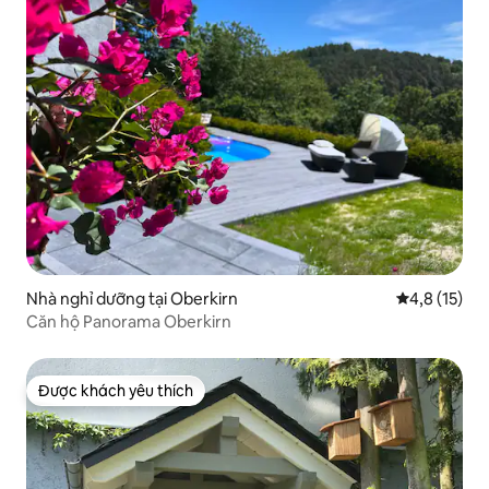
Nhà nghỉ dưỡng tại Oberkirn
Xếp hạng tru
4,8 (15)
Căn hộ Panorama Oberkirn
Được khách yêu thích
Được khách yêu thích