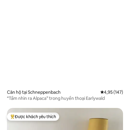
Căn hộ tại Schneppenbach
Xếp hạng trung
4,95 (147)
“Tầm nhìn ra Alpaca” trong huyền thoại Earlywald
Được khách yêu thích
Được khách yêu thích nhất