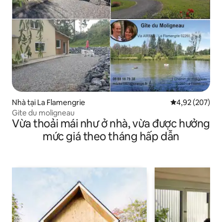
Nhà tại La Flamengrie
Xếp hạng trung
4,92 (207)
Gite du moligneau
Vừa thoải mái như ở nhà, vừa được hưởng
mức giá theo tháng hấp dẫn