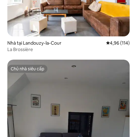
Nhà tại Landouzy-la-Cour
Xếp hạng trung
4,96 (114)
La Brossière
Chủ nhà siêu cấp
Chủ nhà siêu cấp