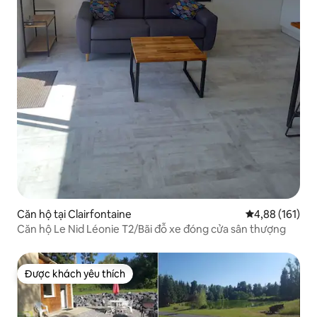
Căn hộ tại Clairfontaine
Xếp hạng trung
4,88 (161)
Căn hộ Le Nid Léonie T2/Bãi đỗ xe đóng cửa sân thượng
Được khách yêu thích
Được khách yêu thích