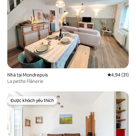
Nhà tại Mondrepuis
Xếp hạng trun
4,94 (31)
La petite Flânerie
Được khách yêu thích
Được khách yêu thích