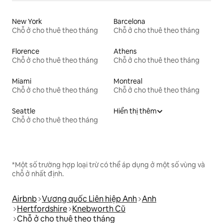
New York
Barcelona
Chỗ ở cho thuê theo tháng
Chỗ ở cho thuê theo tháng
Florence
Athens
Chỗ ở cho thuê theo tháng
Chỗ ở cho thuê theo tháng
Miami
Montreal
Chỗ ở cho thuê theo tháng
Chỗ ở cho thuê theo tháng
Seattle
Hiển thị thêm
Chỗ ở cho thuê theo tháng
*Một số trường hợp loại trừ có thể áp dụng ở một số vùng và
chỗ ở nhất định.
Airbnb
Vương quốc Liên hiệp Anh
Anh
Hertfordshire
Knebworth Cũ
Chỗ ở cho thuê theo tháng