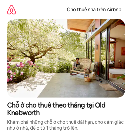
Chuyển
đến
Cho thuê nhà trên Airbnb
nội
dung
Chỗ ở cho thuê theo tháng tại Old
Knebworth
Khám phá những chỗ ở cho thuê dài hạn, cho cảm giác
như ở nhà, để ở từ 1 tháng trở lên.