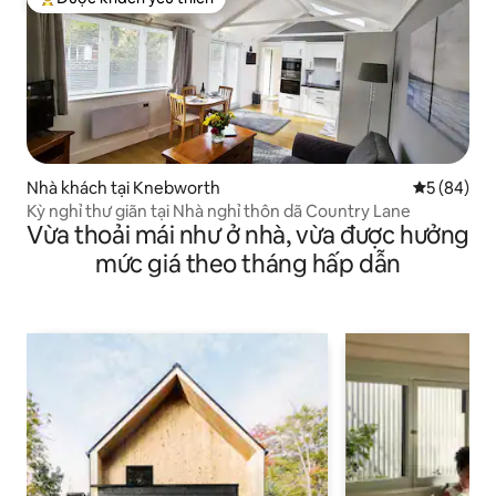
Được khách yêu thích nhất
Nhà khách tại Knebworth
Xếp hạng t
5 (84)
Kỳ nghỉ thư giãn tại Nhà nghỉ thôn dã Country Lane
Vừa thoải mái như ở nhà, vừa được hưởng
mức giá theo tháng hấp dẫn