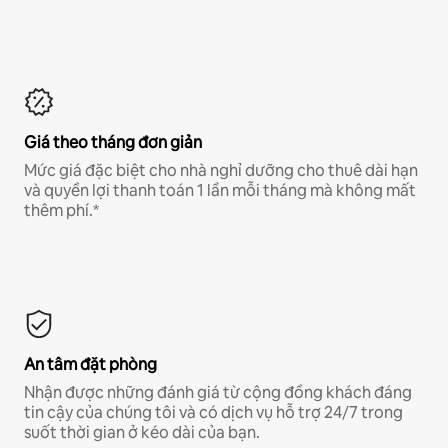
Giá theo tháng đơn giản
Mức giá đặc biệt cho nhà nghỉ dưỡng cho thuê dài hạn
và quyền lợi thanh toán 1 lần mỗi tháng mà không mất
thêm phí.*
An tâm đặt phòng
Nhận được những đánh giá từ cộng đồng khách đáng
tin cậy của chúng tôi và có dịch vụ hỗ trợ 24/7 trong
suốt thời gian ở kéo dài của bạn.