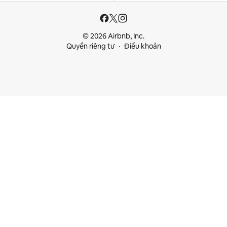
© 2026 Airbnb, Inc.
Quyền riêng tư
Điều khoản