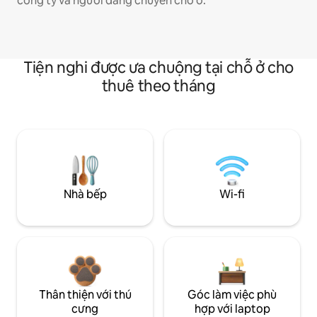
công ty và người đang chuyển chỗ ở.
Tiện nghi được ưa chuộng tại chỗ ở cho
thuê theo tháng
Nhà bếp
Wi-fi
Thân thiện với thú
Góc làm việc phù
cưng
hợp với laptop