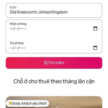
Vị trí
Khi có kết quả, hãy điều hướng bằng phím mũi tên lên và xuốn
Nhận phòng
Trả phòng
Tìm kiếm
Chỗ ở cho thuê theo tháng lân cận
Được khách yêu thích
Được khách yêu thích nhất