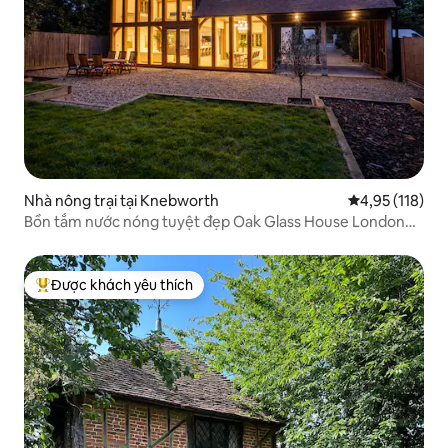
Nhà nông trại tại Knebworth
Xếp hạng trung
4,95 (118)
Bồn tắm nước nóng tuyệt đẹp Oak Glass House London
Train
Được khách yêu thích
Được khách yêu thích nhất