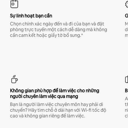
Sự linh hoạt bạn cần
G
Chọn chính xác ngày đến và đi của bạn và đặt
M
phòng trực tuyến một cách dễ dàng mà không
d
cần cam kết hoặc giấy tờ bổ sung.*
m
Không gian phù hợp để làm việc cho những
B
người chuyên làm việc qua mạng
A
Bạn là người làm việc chuyên môn hay phải di
t
chuyển? Hãy tìm chỗ ở dài hạn với Wi-fi tốc độ
n
cao và không gian riêng để làm việc.
c