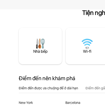
Tiện ngh
Nhà bếp
Wi-fi
Điểm đến nên khám phá
Điểm đến được ưa chuộng để ở dài hạn
Điểm đến gầ
New York
Barcelona