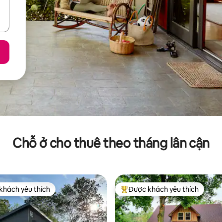
Chỗ ở cho thuê theo tháng lân cận
khách yêu thích
Được khách yêu thích
ch yêu thích nhất
Được khách yêu thích nhất