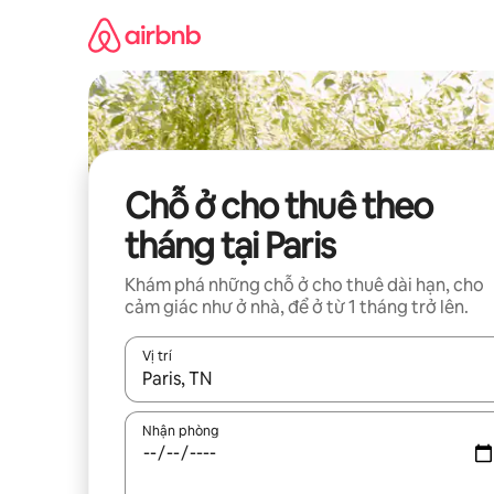
Chuyển
đến
nội
dung
Chỗ ở cho thuê theo
tháng tại Paris
Khám phá những chỗ ở cho thuê dài hạn, cho
cảm giác như ở nhà, để ở từ 1 tháng trở lên.
Vị trí
Khi có kết quả, hãy điều hướng bằng phím mũi t
Nhận phòng