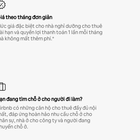
iá theo tháng đơn giản
ức giá đặc biệt cho nhà nghỉ dưỡng cho thuê
ài hạn và quyền lợi thanh toán 1 lần mỗi tháng
à không mất thêm phí.*
ạn đang tìm chỗ ở cho người đi làm?
irbnb có những căn hộ cho thuê đầy đủ nội
hất, đáp ứng hoàn hảo nhu cầu chỗ ở cho
hân sự, nhà ở cho công ty và người đang
huyển chỗ ở.