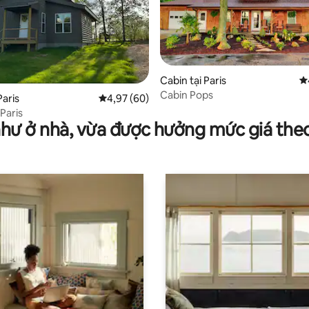
6/5, 112 đánh giá
Cabin tại Paris
X
Cabin Pops
Paris
Xếp hạng trung bình 4,97/5, 60 đánh giá
4,97 (60)
Paris
như ở nhà, vừa được hưởng mức giá the