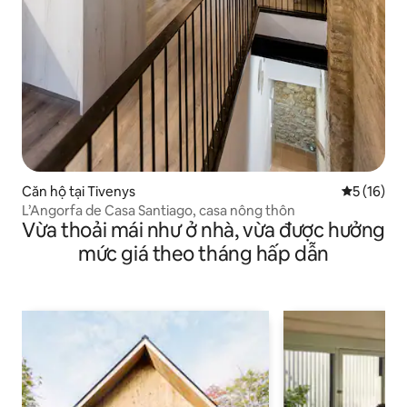
Căn hộ tại Tivenys
Xếp hạng t
5 (16)
L’Angorfa de Casa Santiago, casa nông thôn
Vừa thoải mái như ở nhà, vừa được hưởng
mức giá theo tháng hấp dẫn