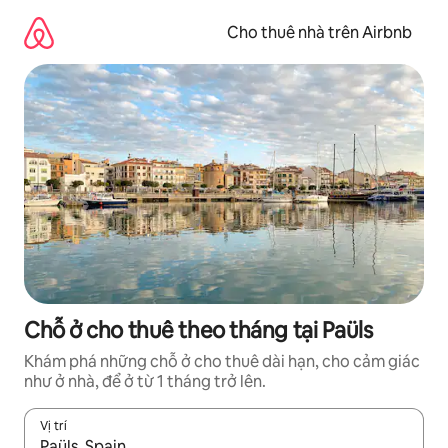
Chuyển
đến
Cho thuê nhà trên Airbnb
nội
dung
Chỗ ở cho thuê theo tháng tại Paüls
Khám phá những chỗ ở cho thuê dài hạn, cho cảm giác
như ở nhà, để ở từ 1 tháng trở lên.
Vị trí
Khi có kết quả, hãy điều hướng bằng phím mũi tên lên và xuốn