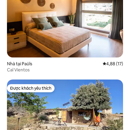
Nhà tại Paüls
Xếp hạng trun
4,88 (17)
Cal Vientos
Được khách yêu thích
Được khách yêu thích