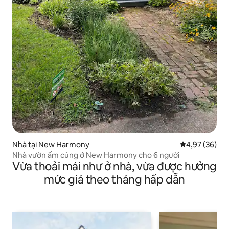
Nhà tại New Harmony
Xếp hạng trun
4,97 (36)
Nhà vườn ấm cúng ở New Harmony cho 6 người
Vừa thoải mái như ở nhà, vừa được hưởng
mức giá theo tháng hấp dẫn