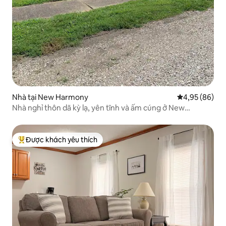
Nhà tại New Harmony
Xếp hạng trun
4,95 (86)
Nhà nghỉ thôn dã kỳ lạ, yên tĩnh và ấm cúng ở New
Harmony
Được khách yêu thích
Được khách yêu thích nhất