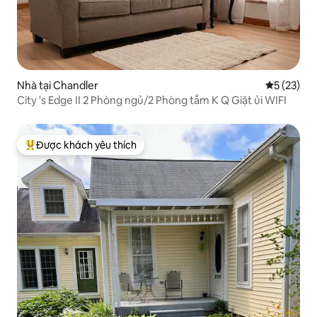
Nhà tại Chandler
Xếp hạng t
5 (23)
City 's Edge II 2 Phòng ngủ/2 Phòng tắm K Q Giặt ủi WIFI
Được khách yêu thích
Được khách yêu thích nhất