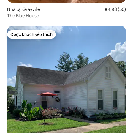
Nhà tại Grayville
Xếp hạng trun
4,98 (50)
The Blue House
Được khách yêu thích
Được khách yêu thích