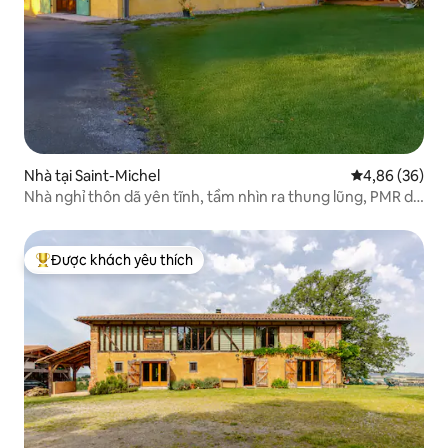
Nhà tại Saint-Michel
Xếp hạng trun
4,86 (36)
Nhà nghỉ thôn dã yên tĩnh, tầm nhìn ra thung lũng, PMR dễ
tiếp cận
Được khách yêu thích
Được khách yêu thích nhất