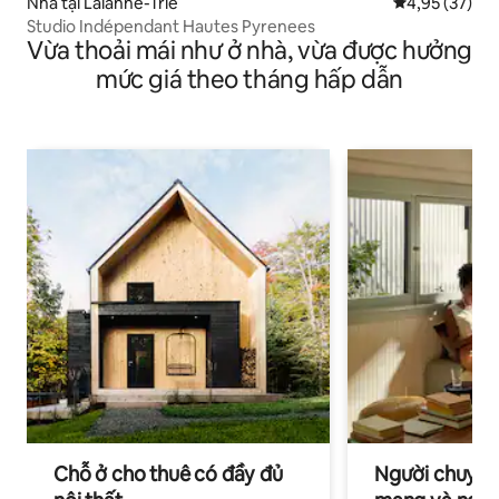
Nhà tại Lalanne-Trie
Xếp hạng trun
4,95 (37)
Studio Indépendant Hautes Pyrenees
Vừa thoải mái như ở nhà, vừa được hưởng
mức giá theo tháng hấp dẫn
Chỗ ở cho thuê có đầy đủ
Người chuyên