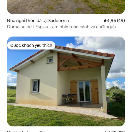
Nhà nghỉ thôn dã tại Sadournin
Xếp hạng trun
4,96 (49)
Domaine de l 'Espiau, tầm nhìn toàn cảnh và cưỡi ngựa
Được khách yêu thích
Được khách yêu thích