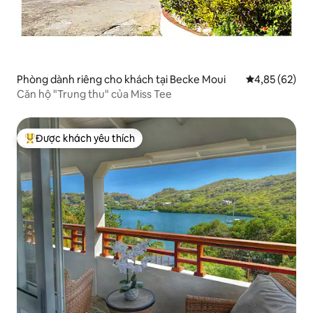
Phòng dành riêng cho khách tại Becke Moui
Xếp hạng trun
4,85 (62)
Căn hộ "Trung thu" của Miss Tee
Được khách yêu thích
Được khách yêu thích nhất