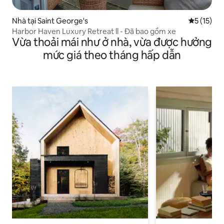
Nhà tại Saint George's
Xếp hạng t
5 (15)
Harbor Haven Luxury Retreat ll - Đã bao gồm xe
Vừa thoải mái như ở nhà, vừa được hưởng
mức giá theo tháng hấp dẫn