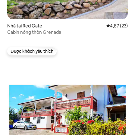
Nhà tại Red Gate
Xếp hạng trun
4,87 (23)
Cabin nông thôn Grenada
Được khách yêu thích
Được khách yêu thích