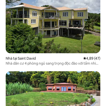
Nhà tại Saint David
Xếp hạng trun
4,89 (47)
Nhà dân cư 4 phòng ngủ sang trọng độc đáo với tầm nhìn
hướng ra mặt nước tuyệt đẹp - WiFi- miễn phí