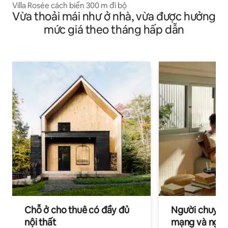
Villa Rosée cách biển 300 m đi bộ
Vừa thoải mái như ở nhà, vừa được hưởng
mức giá theo tháng hấp dẫn
Chỗ ở cho thuê có đầy đủ
Người chuyên
nội thất
mạng và ngườ