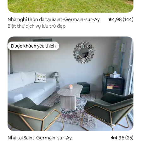
Nhà nghỉ thôn dã tại Saint-Germain-sur-Ay
Xếp hạng trung
4,98 (144)
Biệt thự dịch vụ lưu trú đẹp
Được khách yêu thích
Được khách yêu thích
Nhà tại Saint-Germain-sur-Ay
Xếp hạng trun
4,96 (25)