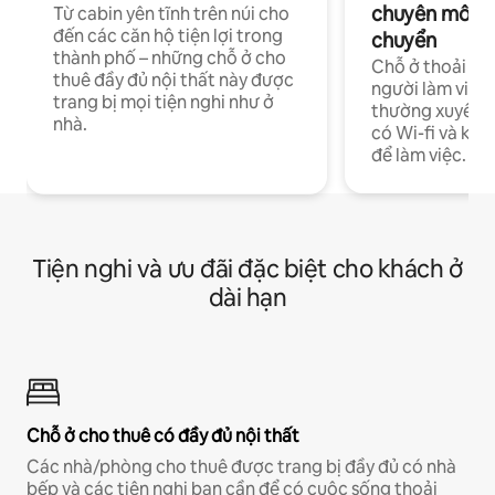
chuyên môn ha
Từ cabin yên tĩnh trên núi cho
đến các căn hộ tiện lợi trong
chuyển
thành phố – những chỗ ở cho
Chỗ ở thoải má
thuê đầy đủ nội thất này được
người làm việc
trang bị mọi tiện nghi như ở
thường xuyên p
nhà.
có Wi-fi và khô
để làm việc.
Tiện nghi và ưu đãi đặc biệt cho khách ở
dài hạn
Chỗ ở cho thuê có đầy đủ nội thất
Các nhà/phòng cho thuê được trang bị đầy đủ có nhà
bếp và các tiện nghi bạn cần để có cuộc sống thoải