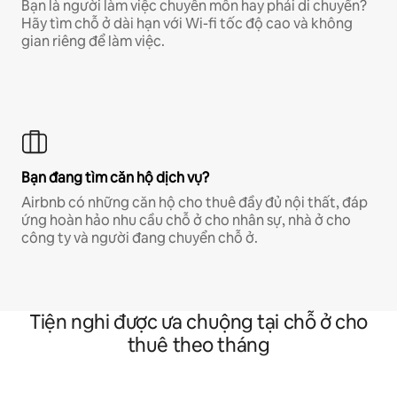
Bạn là người làm việc chuyên môn hay phải di chuyển?
Hãy tìm chỗ ở dài hạn với Wi-fi tốc độ cao và không
gian riêng để làm việc.
Bạn đang tìm căn hộ dịch vụ?
Airbnb có những căn hộ cho thuê đầy đủ nội thất, đáp
ứng hoàn hảo nhu cầu chỗ ở cho nhân sự, nhà ở cho
công ty và người đang chuyển chỗ ở.
Tiện nghi được ưa chuộng tại chỗ ở cho
thuê theo tháng