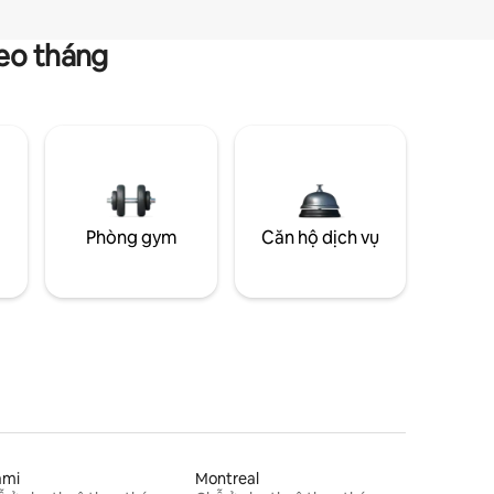
heo tháng
g
Phòng gym
Căn hộ dịch vụ
ami
Montreal