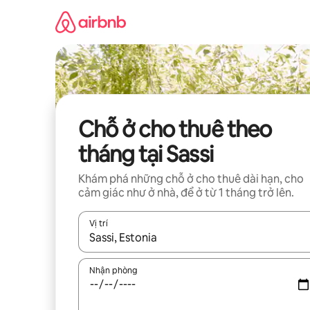
Chuyển
đến
nội
dung
Chỗ ở cho thuê theo
tháng tại Sassi
Khám phá những chỗ ở cho thuê dài hạn, cho
cảm giác như ở nhà, để ở từ 1 tháng trở lên.
Vị trí
Khi có kết quả, hãy điều hướng bằng phím mũi t
Nhận phòng