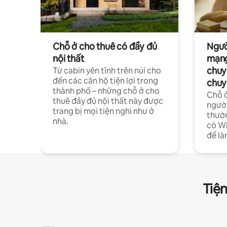
Chỗ ở cho thuê có đầy đủ
Ngườ
nội thất
mạng
chuy
Từ cabin yên tĩnh trên núi cho
đến các căn hộ tiện lợi trong
chuy
thành phố – những chỗ ở cho
Chỗ ở
thuê đầy đủ nội thất này được
người
trang bị mọi tiện nghi như ở
thườn
nhà.
có Wi
để là
Tiện