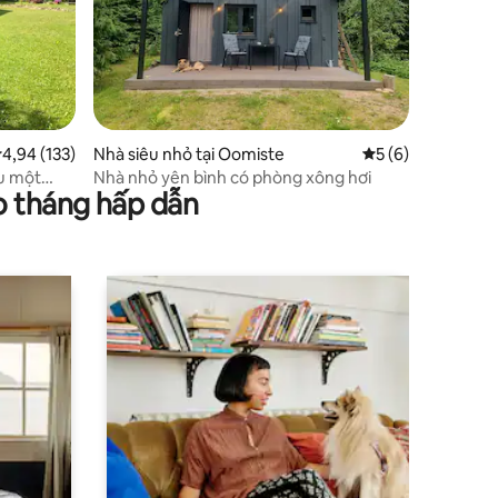
ếp hạng trung bình 4,94/5, 133 đánh giá
4,94 (133)
Nhà siêu nhỏ tại Oomiste
Xếp hạng trung bì
5 (6)
u một
Nhà nhỏ yên bình có phòng xông hơi
o tháng hấp dẫn