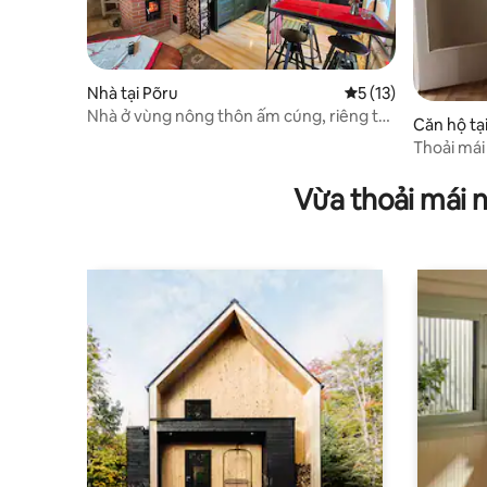
Nhà tại Põru
Xếp hạng trung bình
5 (13)
Nhà ở vùng nông thôn ấm cúng, riêng tư
Căn hộ tạ
có vườn và phòng xông hơi khô
Thoải mái
Vừa thoải mái 