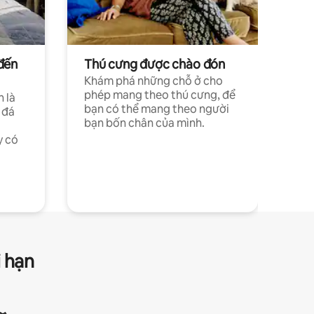
đến
Thú cưng được chào đón
Khám phá những chỗ ở cho
phép mang theo thú cưng, để
h là
bạn có thể mang theo người
 đá
bạn bốn chân của mình.
y có
i hạn