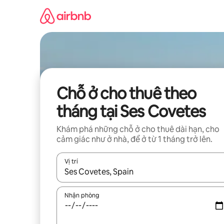
Chuyển
đến
nội
dung
Chỗ ở cho thuê theo
tháng tại Ses Covetes
Khám phá những chỗ ở cho thuê dài hạn, cho
cảm giác như ở nhà, để ở từ 1 tháng trở lên.
Vị trí
Khi có kết quả, hãy điều hướng bằng phím mũi t
Nhận phòng