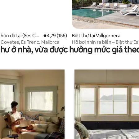
96/5, 47 đánh giá
thôn dã tại (Ses Co
Xếp hạng trung bình 4,79/5, 156 đánh giá
4,79 (156)
Biệt thự tại Vallgornera
s) - Campos
 Covetes, Es Trenc. Mallorca
Hồ bơi nhìn ra biển – Biệt thự Es
như ở nhà, vừa được hưởng mức giá the