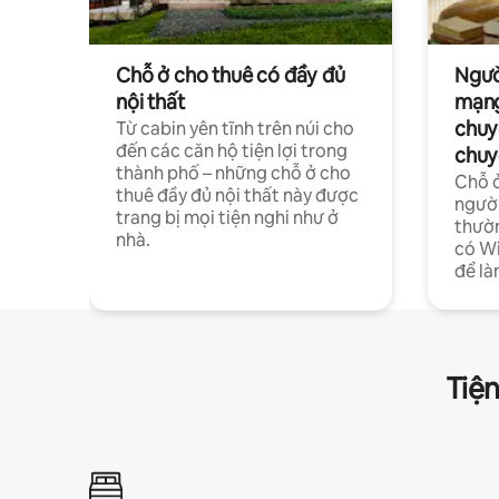
Chỗ ở cho thuê có đầy đủ
Ngườ
nội thất
mạng
chuy
Từ cabin yên tĩnh trên núi cho
đến các căn hộ tiện lợi trong
chuy
thành phố – những chỗ ở cho
Chỗ ở
thuê đầy đủ nội thất này được
người
trang bị mọi tiện nghi như ở
thườn
nhà.
có Wi
để là
Tiện