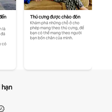
đến
Thú cưng được chào đón
Khám phá những chỗ ở cho
phép mang theo thú cưng, để
h là
bạn có thể mang theo người
 đá
bạn bốn chân của mình.
y có
i hạn