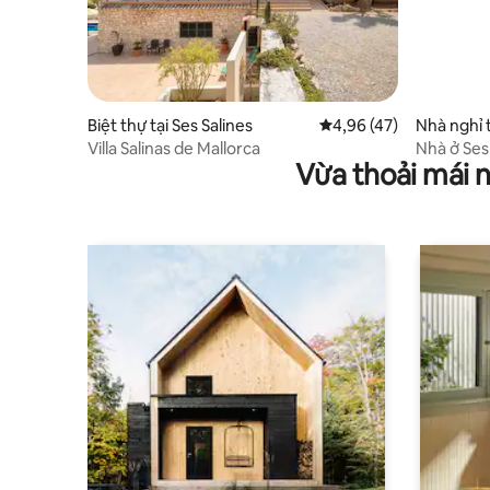
Biệt thự tại Ses Salines
Xếp hạng trung bình 4,
4,96 (47)
Nhà nghỉ 
vete
Villa Salinas de Mallorca
Nhà ở Ses
Vừa thoải mái 