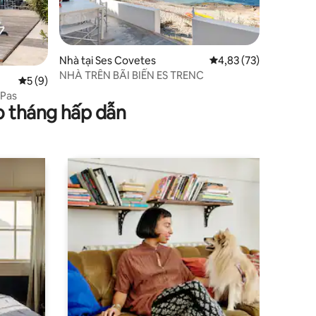
Nhà tại Ses Covetes
Xếp hạng trung bình 4
4,83 (73)
NHÀ TRÊN BÃI BIỂN ES TRENC
Xếp hạng trung bình 5/5, 9 đánh giá
5 (9)
 Pas
o tháng hấp dẫn