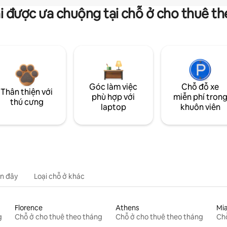
i được ưa chuộng tại chỗ ở cho thuê t
Góc làm việc
Chỗ đỗ xe
Thân thiện với
phù hợp với
miễn phí tron
thú cưng
laptop
khuôn viên
n đây
Loại chỗ ở khác
Florence
Athens
Mi
g
Chỗ ở cho thuê theo tháng
Chỗ ở cho thuê theo tháng
Chỗ