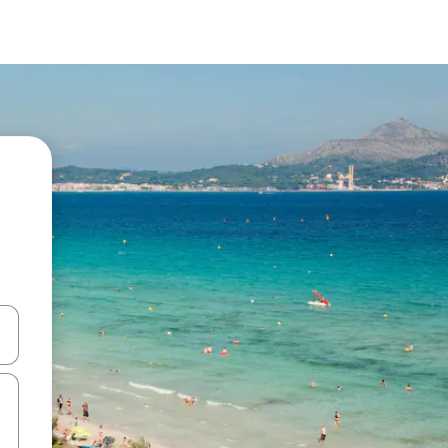
ên lên và xuống hoặc khám phá bằng các thao tác chạm hoặc vuốt.