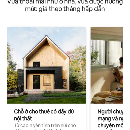
Vừa thoải mái như ở nhà, vừa được hưởng
mức giá theo tháng hấp dẫn
Chỗ ở cho thuê có đầy đủ
Người chuyên
nội thất
mạng và ngườ
chuyên môn ha
Từ cabin yên tĩnh trên núi cho