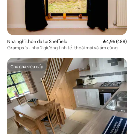
Nhà nghỉ thôn dã tại Sheffield
Xếp hạng trung
4,95 (488)
Gramps 's - nhà 2 giường tinh tế, thoải mái và ấm cúng
Chủ nhà siêu cấp
Chủ nhà siêu cấp