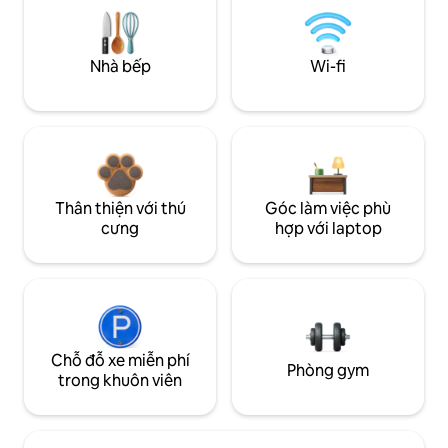
Nhà bếp
Wi-fi
Thân thiện với thú
Góc làm việc phù
cưng
hợp với laptop
Chỗ đỗ xe miễn phí
Phòng gym
trong khuôn viên