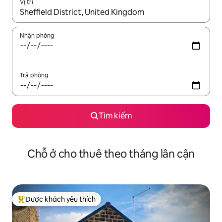
Vị trí
Khi có kết quả, hãy điều hướng bằng phím mũi tên lên và xuốn
Nhận phòng
Trả phòng
Tìm kiếm
Chỗ ở cho thuê theo tháng lân cận
Được khách yêu thích
Được khách yêu thích nhất