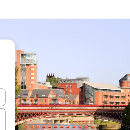
ên lên và xuống hoặc khám phá bằng các thao tác chạm hoặc vuốt.