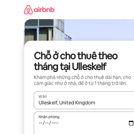
Chuyển
đến
nội
dung
Chỗ ở cho thuê theo
tháng tại Ulleskelf
Khám phá những chỗ ở cho thuê dài hạn, cho
cảm giác như ở nhà, để ở từ 1 tháng trở lên.
Vị trí
Khi có kết quả, hãy điều hướng bằng phím mũi t
Nhận phòng