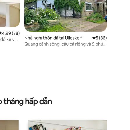
Xếp hạng trung bình 4,99/5, 78 đánh giá
4,99 (78)
Nhà nghỉ thôn dã tại Ulleskelf
Xếp hạng trung bìn
5 (36)
 đỗ xe và
Quang cảnh sông, câu cá riêng và 9 phút
tàu đến York
o tháng hấp dẫn