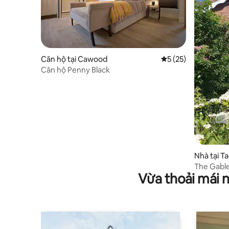
Căn hộ tại Cawood
Xếp hạng trung bình
5 (25)
Căn hộ Penny Black
Nhà tại T
The Gable
Vừa thoải mái 