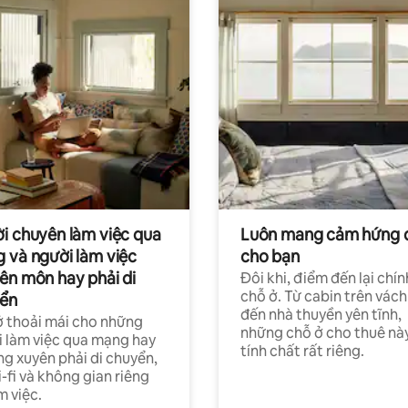
i chuyên làm việc qua
Luôn mang cảm hứng 
 và người làm việc
cho bạn
ên môn hay phải di
Đôi khi, điểm đến lại chín
chỗ ở. Từ cabin trên vách
ển
đến nhà thuyền yên tĩnh,
 thoải mái cho những
những chỗ ở cho thuê nà
 làm việc qua mạng hay
tính chất rất riêng.
g xuyên phải di chuyển,
-fi và không gian riêng
m việc.