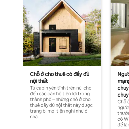
Chỗ ở cho thuê có đầy đủ
Ngườ
nội thất
mạng
chuy
Từ cabin yên tĩnh trên núi cho
đến các căn hộ tiện lợi trong
chuy
thành phố – những chỗ ở cho
Chỗ ở
thuê đầy đủ nội thất này được
người
trang bị mọi tiện nghi như ở
thườn
nhà.
có Wi
để là