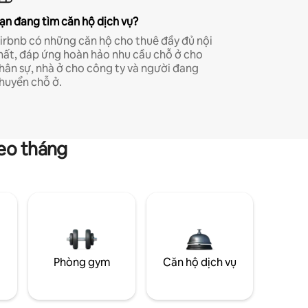
ạn đang tìm căn hộ dịch vụ?
irbnb có những căn hộ cho thuê đầy đủ nội
hất, đáp ứng hoàn hảo nhu cầu chỗ ở cho
hân sự, nhà ở cho công ty và người đang
huyển chỗ ở.
heo tháng
g
Phòng gym
Căn hộ dịch vụ