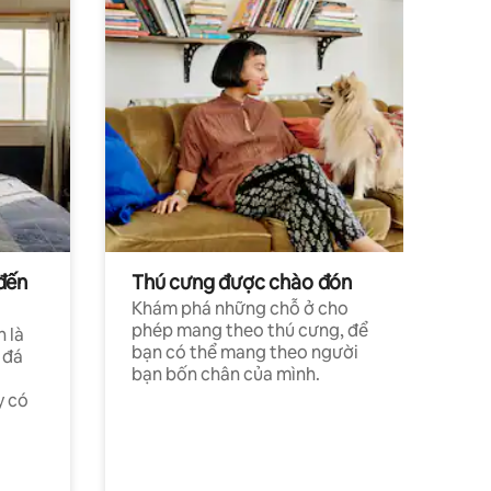
đến
Thú cưng được chào đón
Khám phá những chỗ ở cho
phép mang theo thú cưng, để
h là
bạn có thể mang theo người
 đá
bạn bốn chân của mình.
y có