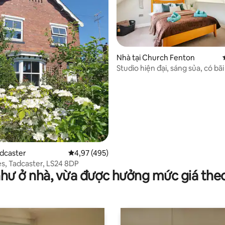
Nhà tại Church Fenton
 5/5, 25 đánh giá
Studio hiện đại, sáng sủa, có bãi
bộ sạc xe điện
adcaster
Xếp hạng trung bình 4,97/5, 495 đánh giá
4,97 (495)
s, Tadcaster, LS24 8DP
như ở nhà, vừa được hưởng mức giá the