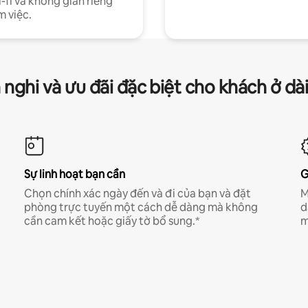
-fi và không gian riêng
m việc.
 nghi và ưu đãi đặc biệt cho khách ở dà
Sự linh hoạt bạn cần
G
Chọn chính xác ngày đến và đi của bạn và đặt
M
phòng trực tuyến một cách dễ dàng mà không
d
cần cam kết hoặc giấy tờ bổ sung.*
m