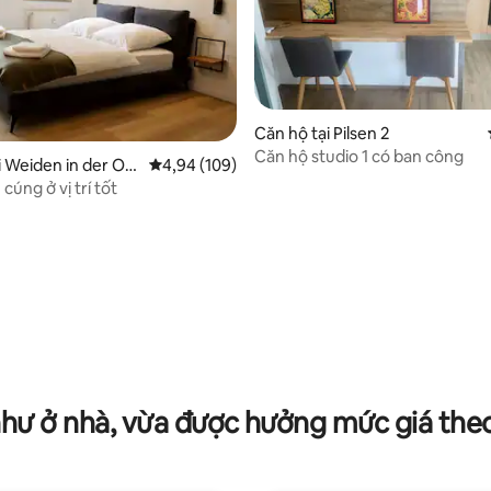
Căn hộ tại Pilsen 2
Căn hộ studio 1 có ban công
i Weiden in der Ob
Xếp hạng trung bình 4,94/5, 109 đánh giá
4,94 (109)
cúng ở vị trí tốt
h 5/5, 11 đánh giá
như ở nhà, vừa được hưởng mức giá the