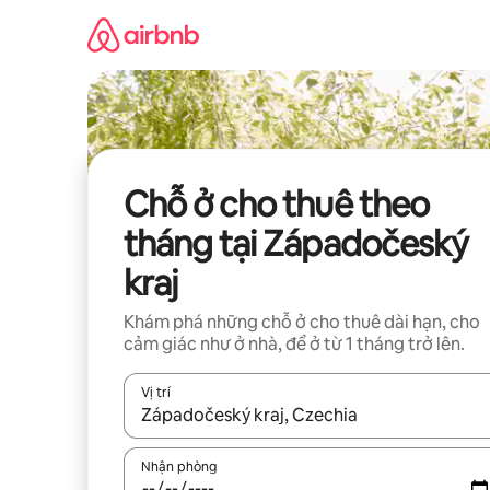
Chuyển
đến
nội
dung
Chỗ ở cho thuê theo
tháng tại Západočeský
kraj
Khám phá những chỗ ở cho thuê dài hạn, cho
cảm giác như ở nhà, để ở từ 1 tháng trở lên.
Vị trí
Khi có kết quả, hãy điều hướng bằng phím mũi t
Nhận phòng