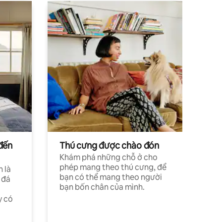
đến
Thú cưng được chào đón
Khám phá những chỗ ở cho
phép mang theo thú cưng, để
h là
bạn có thể mang theo người
 đá
bạn bốn chân của mình.
y có