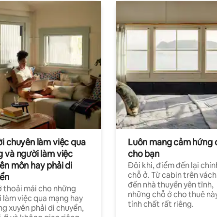
i chuyên làm việc qua
Luôn mang cảm hứng 
 và người làm việc
cho bạn
ên môn hay phải di
Đôi khi, điểm đến lại chín
chỗ ở. Từ cabin trên vách
ển
đến nhà thuyền yên tĩnh,
 thoải mái cho những
những chỗ ở cho thuê nà
 làm việc qua mạng hay
tính chất rất riêng.
g xuyên phải di chuyển,