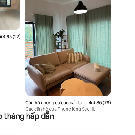
Xếp hạng trung bình 4,95/5, 22 đánh giá
4,95 (22)
Căn hộ chung cư cao cấp tại
Xếp hạng trung bình 4
4,86 (78)
Plzeň 3
Các căn hộ của Thung lũng Séc III.
o tháng hấp dẫn