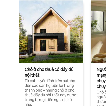
Chỗ ở cho thuê có đầy đủ
Ngườ
nội thất
mạng
chuy
Từ cabin yên tĩnh trên núi cho
đến các căn hộ tiện lợi trong
chuy
thành phố – những chỗ ở cho
Chỗ ở
thuê đầy đủ nội thất này được
người
trang bị mọi tiện nghi như ở
thườn
nhà.