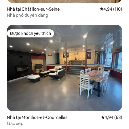
Nhà tại Châtillon-sur-Seine
Xếp hạng trung
4,94 (110)
Nhà phố duyên dáng
Được khách yêu thích
Được khách yêu thích
Nhà tại Montliot-et-Courcelles
Xếp hạng trun
4,94 (63)
Gác xép