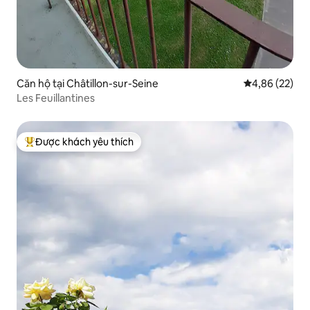
Căn hộ tại Châtillon-sur-Seine
Xếp hạng trun
4,86 (22)
Les Feuillantines
Được khách yêu thích
Được khách yêu thích nhất