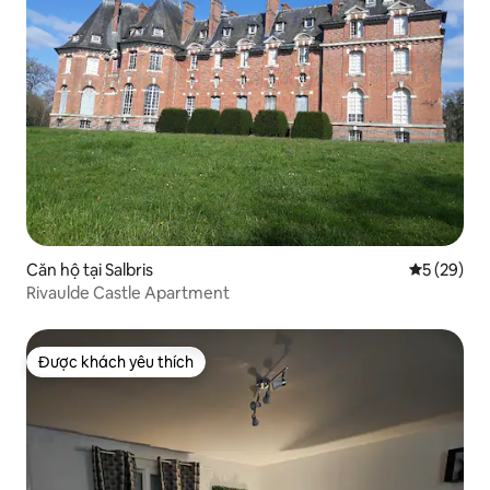
Căn hộ tại Salbris
Xếp hạng t
5 (29)
Rivaulde Castle Apartment
Được khách yêu thích
Được khách yêu thích