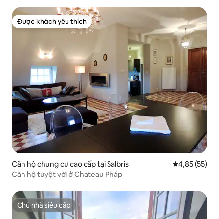
Được khách yêu thích
Được khách yêu thích
Căn hộ chung cư cao cấp tại Salbris
Xếp hạng trun
4,85 (55)
Căn hộ tuyệt vời ở Chateau Pháp
Chủ nhà siêu cấp
Chủ nhà siêu cấp