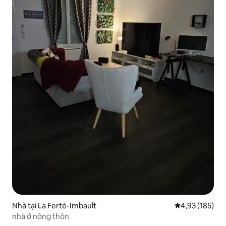
Nhà tại La Ferté-Imbault
Xếp hạng trung
4,93 (185)
nhà ở nông thôn